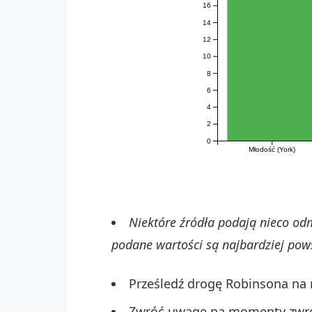
16
14
12
10
8
6
4
2
0
Młodość (York)
Niektóre źródła podają nieco od
podane wartości są najbardziej pow
Prześledź drogę Robinsona na 
Zwróć uwagę na momenty zwrotn