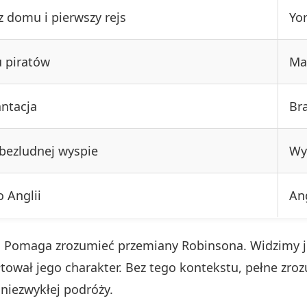
z domu i pierwszy rejs
Yo
u piratów
Ma
antacja
Bra
bezludnej wyspie
Wy
 Anglii
An
. Pomaga zrozumieć przemiany Robinsona. Widzimy j
ował jego charakter. Bez tego kontekstu, pełne zroz
 niezwykłej podróży.