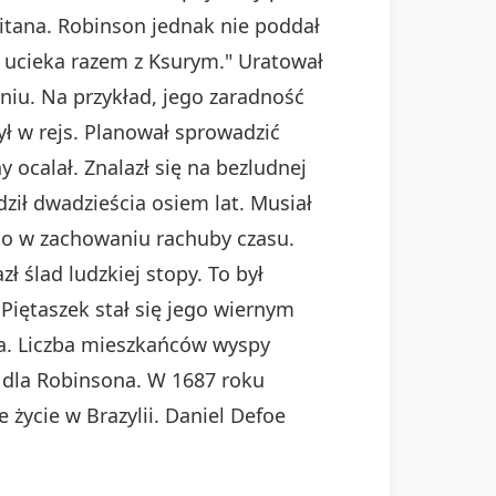
itana. Robinson jednak nie poddał
i ucieka razem z Ksurym." Uratował
niu. Na przykład, jego zaradność
ł w rejs. Planował sprowadzić
 ocalał. Znalazł się na bezludnej
ił dwadzieścia osiem lat. Musiał
to w zachowaniu rachuby czasu.
 ślad ludzkiej stopy. To był
iętaszek stał się jego wiernym
ka. Liczba mieszkańców wyspy
e dla Robinsona. W 1687 roku
życie w Brazylii. Daniel Defoe