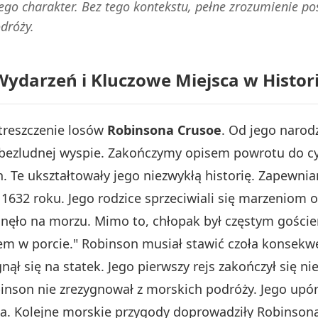
go charakter. Bez tego kontekstu, pełne zrozumienie pos
dróży.
Wydarzeń i Kluczowe Miejsca w Histor
treszczenie losów
Robinsona Crusoe
. Od jego narod
bezludnej wyspie. Zakończymy opisem powrotu do cyw
. Te ukształtowały jego niezwykłą historię. Zapewni
 1632 roku. Jego rodzice sprzeciwiali się marzeniom
inęło na morzu. Mimo to, chłopak był częstym gośc
iem w porcie." Robinson musiał stawić czoła konsekw
nął się na statek. Jego pierwszy rejs zakończył się n
nson nie zrezygnował z morskich podróży. Jego upór i
a. Kolejne morskie przygody doprowadziły Robinsona