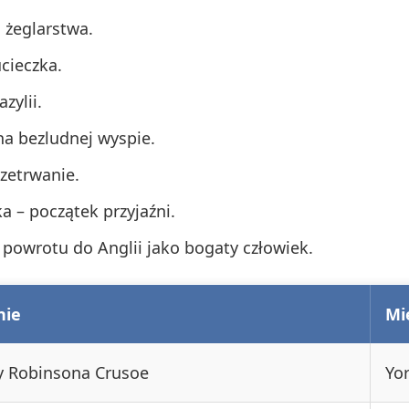
a żeglarstwa.
cieczka.
zylii.
 na bezludnej wyspie.
rzetrwanie.
a – początek przyjaźni.
powrotu do Anglii jako bogaty człowiek.
nie
Mi
y Robinsona Crusoe
Yor