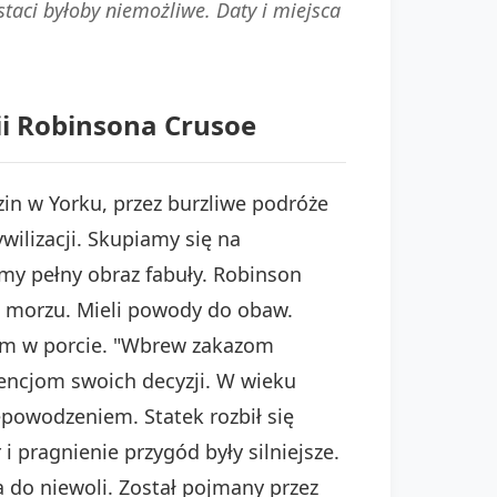
taci byłoby niemożliwe. Daty i miejsca
ii Robinsona Crusoe
zin w Yorku, przez burzliwe podróże
ilizacji. Skupiamy się na
amy pełny obraz fabuły. Robinson
 o morzu. Mieli powody do obaw.
iem w porcie. "Wbrew zakazom
encjom swoich decyzji. W wieku
iepowodzeniem. Statek rozbił się
 pragnienie przygód były silniejsze.
 do niewoli. Został pojmany przez