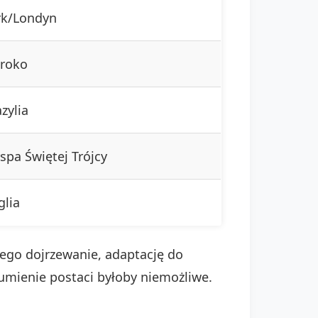
rk/Londyn
roko
zylia
spa Świętej Trójcy
glia
ego dojrzewanie, adaptację do
umienie postaci byłoby niemożliwe.