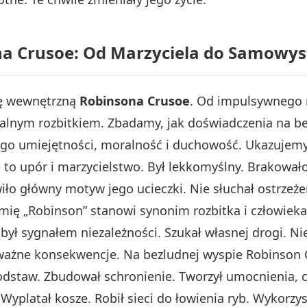
na Crusoe: Od Marzyciela do Samowys
nę wewnętrzną
Robinsona Crusoe
. Od impulsywnego m
alnym rozbitkiem. Zbadamy, jak doświadczenia na be
ego umiejętności, moralność i duchowość. Ukazujemy
to upór i marzycielstwo. Był lekkomyślny. Brakował
ło główny motyw jego ucieczki. Nie słuchał ostrzeżeń
mię „Robinson” stanowi synonim rozbitka i człowiek
był sygnałem niezależności. Szukał własnej drogi. N
oważne konsekwencje. Na bezludnej wyspie Robinson C
dstaw. Zbudował schronienie. Tworzył umocnienia, czy
 Wyplatał kosze. Robił sieci do łowienia ryb. Wykorz