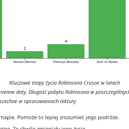
4
2
Niewola (Maroko)
Plantacja (Brazylia)
Życie na Wyspie
Kluczowe etapy życia Robinsona Crusoe w latach
mienne daty. Długość pobytu Robinsona w poszczególnych 
szechne w opracowaniach lektury.
mapie. Pomoże to lepiej zrozumieć jego podróże.
e. Te chwile zmieniały jego życie.