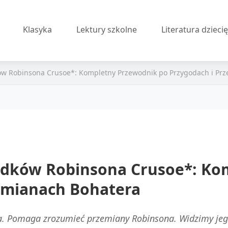
Klasyka
Lektury szkolne
Literatura dzieci
ów Robinsona Crusoe*: Kompletny Przewodnik po Przygodach i Pr
padków Robinsona Crusoe*: Ko
emianach Bohatera
a. Pomaga zrozumieć przemiany Robinsona. Widzimy jeg