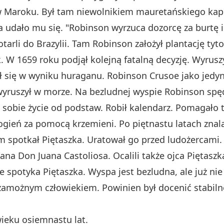
 w Maroku. Był tam niewolnikiem mauretańskiego kap
a udało mu się. "Robinson wyrzuca dozorcę za burtę 
rli do Brazylii. Tam Robinson założył plantację tyto
 W 1659 roku podjął kolejną fatalną decyzję. Wyruszy
ił się w wyniku huraganu. Robinson Crusoe jako jedyny
yruszył w morze. Na bezludnej wyspie Robinson spędz
 sobie życie od podstaw. Robił kalendarz. Pomagało 
gień za pomocą krzemieni. Po piętnastu latach znalazł
potkał Piętaszka. Uratował go przed ludożercami. P
na Don Juana Castoliosa. Ocalili także ojca Piętasz
e spotyka Piętaszka. Wyspa jest bezludna, ale już ni
zamożnym człowiekiem. Powinien był docenić stabilne 
ieku osiemnastu lat.