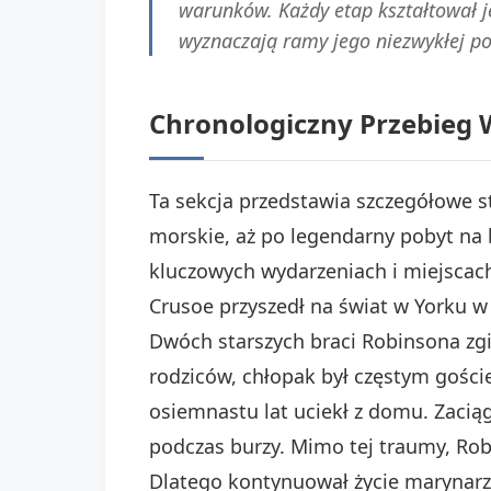
warunków. Każdy etap kształtował je
wyznaczają ramy jego niezwykłej po
Chronologiczny Przebieg 
Ta sekcja przedstawia szczegółowe s
morskie, aż po legendarny pobyt na 
kluczowych wydarzeniach i miejscach
Crusoe przyszedł na świat w Yorku w
Dwóch starszych braci Robinsona zg
rodziców, chłopak był częstym gośc
osiemnastu lat uciekł z domu. Zaciąg
podczas burzy. Mimo tej traumy, Robi
Dlatego kontynuował życie marynarz