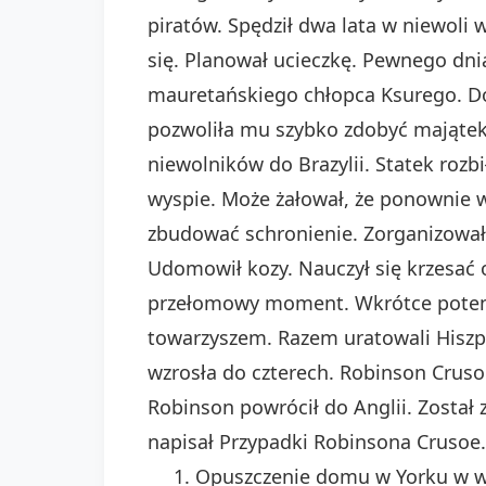
piratów. Spędził dwa lata w niewoli
się. Planował ucieczkę. Pewnego dni
mauretańskiego chłopca Ksurego. Dota
pozwoliła mu szybko zdobyć majątek.
niewolników do Brazylii. Statek rozb
wyspie. Może żałował, że ponownie w
zbudować schronienie. Zorganizował
Udomowił kozy. Nauczył się krzesać o
przełomowy moment. Wkrótce potem s
towarzyszem. Razem uratowali Hiszpa
wzrosła do czterech. Robinson Cruso
Robinson powrócił do Anglii. Został 
napisał Przypadki Robinsona Crusoe.
Opuszczenie domu w Yorku w w