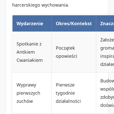
harcerskiego wychowania.
Wydarzenie
Okres/Kontekst
Znacz
Założe
Spotkanie z
Początek
groma
Antkiem
opowieści
inspir
Cwaniakiem
działa
Budow
Wyprawy
Pierwsze
wspól
pierwszych
tygodnie
zdoby
zuchów
działalności
doświ