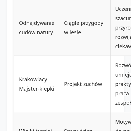
Uczen
szacu
Odnajdywanie
Ciągłe przygody
przyro
cudów natury
w lesie
rozwij
ciekaw
Rozwó
umiej
Krakowiacy
Projekt zuchów
prakty
Majster-klepki
praca
zespo
Motyw
Wielki turniej
Sprawdzian
do nau