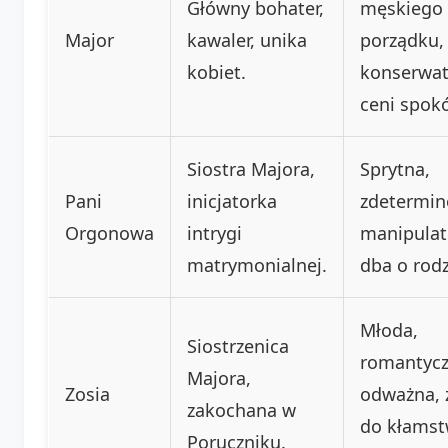
Główny bohater,
męskiego
Major
kawaler, unika
porządku,
kobiet.
konserwat
ceni spokó
Siostra Majora,
Sprytna,
Pani
inicjatorka
zdetermi
Orgonowa
intrygi
manipulat
matrymonialnej.
dba o rodz
Młoda,
Siostrzenica
romantycz
Majora,
Zosia
odważna, 
zakochana w
do kłams
Poruczniku.