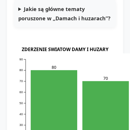
Jakie są główne tematy
poruszone w „Damach i huzarach”?
ZDERZENIE SWIATOW DAMY I HUZARY
90
80
80
70
70
60
50
40
30