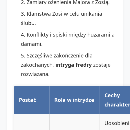
Zamiary ożenienia Majora z Zosią.
Kłamstwa Zosi w celu unikania
ślubu.
Konflikty i spiski między huzarami a
damami.
Szczęśliwe zakończenie dla
zakochanych,
intryga fredry
zostaje
rozwiązana.
Cechy
Postać
Rola w intrydze
charakte
Uosobieni