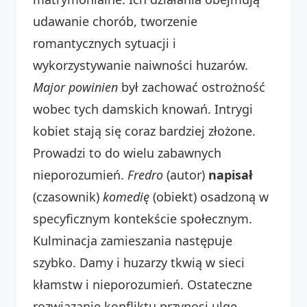
udawanie chorób, tworzenie
romantycznych sytuacji i
wykorzystywanie naiwności huzarów.
Major
powinien
był zachować ostrożność
wobec tych damskich knowań. Intrygi
kobiet stają się coraz bardziej złożone.
Prowadzi to do wielu zabawnych
nieporozumień.
Fredro
(autor)
napisał
(czasownik)
komedię
(obiekt) osadzoną w
specyficznym kontekście społecznym.
Kulminacja zamieszania następuje
szybko. Damy i huzarzy tkwią w sieci
kłamstw i nieporozumień. Ostateczne
rozwiązanie konfliktu przynosi ulgę.