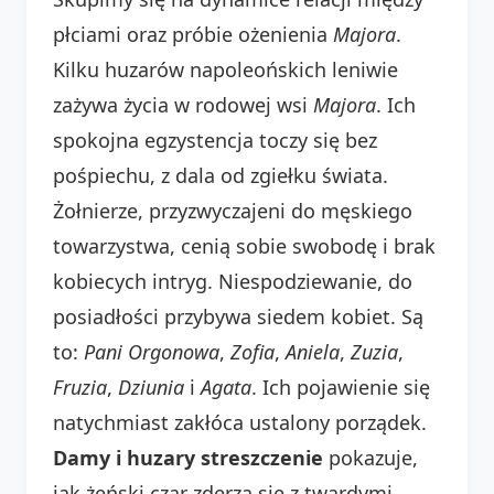
płciami oraz próbie ożenienia
Majora
.
Kilku huzarów napoleońskich leniwie
zażywa życia w rodowej wsi
Majora
. Ich
spokojna egzystencja toczy się bez
pośpiechu, z dala od zgiełku świata.
Żołnierze, przyzwyczajeni do męskiego
towarzystwa, cenią sobie swobodę i brak
kobiecych intryg. Niespodziewanie, do
posiadłości przybywa siedem kobiet. Są
to:
Pani Orgonowa
,
Zofia
,
Aniela
,
Zuzia
,
Fruzia
,
Dziunia
i
Agata
. Ich pojawienie się
natychmiast zakłóca ustalony porządek.
Damy i huzary streszczenie
pokazuje,
jak żeński czar zderza się z twardymi