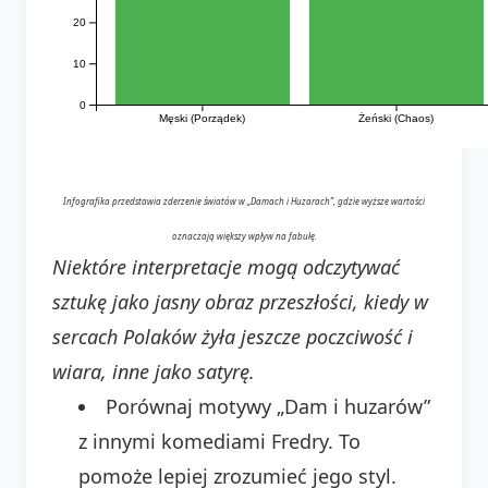
20
10
0
Męski (Porządek)
Żeński (Chaos)
Infografika przedstawia zderzenie światów w „Damach i Huzarach”, gdzie wyższe wartości
oznaczają większy wpływ na fabułę.
Niektóre interpretacje mogą odczytywać
sztukę jako jasny obraz przeszłości, kiedy w
sercach Polaków żyła jeszcze poczciwość i
wiara, inne jako satyrę.
Porównaj motywy „Dam i huzarów”
z innymi komediami Fredry. To
pomoże lepiej zrozumieć jego styl.