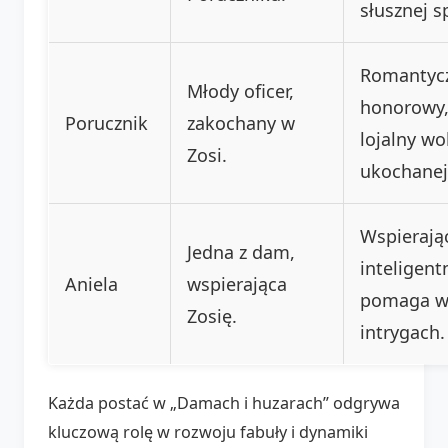
słusznej s
Romantycz
Młody oficer,
honorowy
Porucznik
zakochany w
lojalny w
Zosi.
ukochanej
Wspierają
Jedna z dam,
inteligent
Aniela
wspierająca
pomaga 
Zosię.
intrygach.
Każda postać w „Damach i huzarach” odgrywa
kluczową rolę w rozwoju fabuły i dynamiki