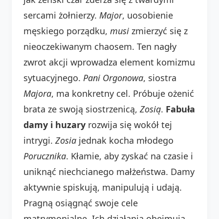
sercami żołnierzy.
Major
, uosobienie
męskiego porządku,
musi
zmierzyć się z
nieoczekiwanym chaosem. Ten nagły
zwrot akcji wprowadza element komizmu
sytuacyjnego.
Pani Orgonowa
, siostra
Majora
, ma konkretny cel. Próbuje ożenić
brata ze swoją siostrzenicą,
Zosią
.
Fabuła
damy i huzary
rozwija się wokół tej
intrygi.
Zosia
jednak kocha młodego
Porucznika
. Kłamie, aby zyskać na czasie i
uniknąć niechcianego małżeństwa. Damy
aktywnie spiskują, manipulują i udają.
Pragną osiągnąć swoje cele
matrymonialne. Ich działania obejmują