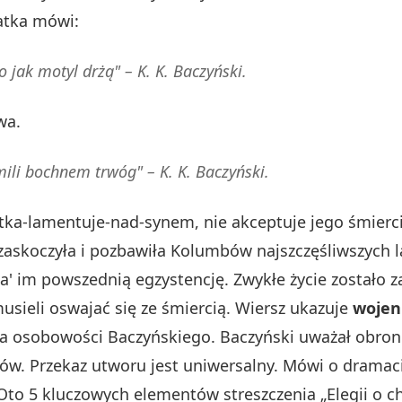
atka mówi:
o jak motyl drżą" – K. K. Baczyński.
wa.
ili bochnem trwóg" – K. K. Baczyński.
atka-lamentuje-nad-synem, nie akceptuje jego śmier
askoczyła i pozbawiła Kolumbów najszczęśliwszych la
ła' im powszednią egzystencję. Zwykłe życie zostało z
usieli oswajać się ze śmiercią. Wiersz ukazuje
wojen
na osobowości Baczyńskiego. Baczyński uważał obron
bów. Przekaz utworu jest uniwersalny. Mówi o drama
 Oto 5 kluczowych elementów streszczenia „Elegii o c