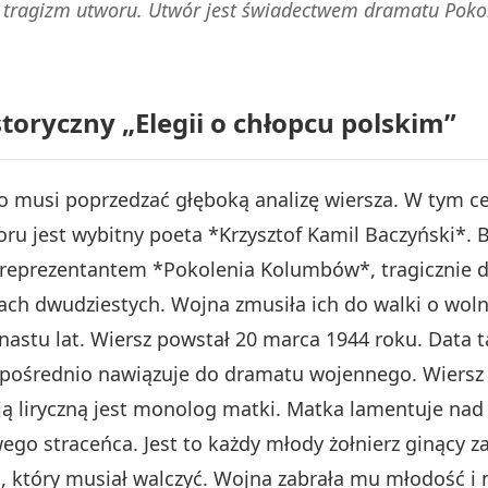
 tragizm utworu. Utwór jest świadectwem dramatu Poko
storyczny „Elegii o chłopcu polskim”
o musi poprzedzać głęboką analizę wiersza. W tym 
ru jest wybitny poeta *Krzysztof Kamil Baczyński*. B
eprezentantem *Pokolenia Kolumbów*, tragicznie d
ach dwudziestych. Wojna zmusiła ich do walki o woln
astu lat. Wiersz powstał 20 marca 1944 roku. Data 
pośrednio nawiązuje do dramatu wojennego. Wiersz 
cją liryczną jest monolog matki. Matka lamentuje n
ego straceńca. Jest to każdy młody żołnierz ginący z
em, który musiał walczyć. Wojna zabrała mu młodość i