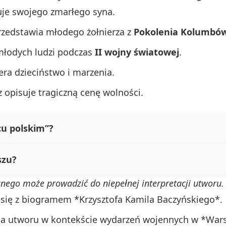
kuje swojego zmarłego syna.
przedstawia młodego żołnierza z
Pokolenia Kolumbó
młodych ludzi podczas
II wojny światowej
.
era dzieciństwo i marzenia.
 opisuje tragiczną cenę wolności.
cu polskim”?
szu?
znego może prowadzić do niepełnej interpretacji utworu.
j się z biogramem *Krzysztofa Kamila Baczyńskiego*.
a utworu w kontekście wydarzeń wojennych w *Wars