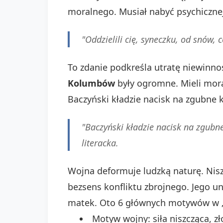
moralnego. Musiał nabyć psychicznej
"Oddzielili cię, syneczku, od snów, c
To zdanie podkreśla utratę niewinno
Kolumbów
były ogromne. Mieli mora
Baczyński kładzie nacisk na zgubne 
"Baczyński kładzie nacisk na zgubn
literacka.
Wojna deformuje ludzką naturę. Nis
bezsens konfliktu zbrojnego. Jego un
matek. Oto 6 głównych motywów w „E
Motyw wojny: siła niszcząca, zł