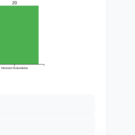
20
Heroizm Kolumbów