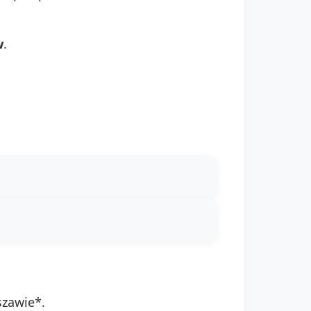
w
.
zawie*.