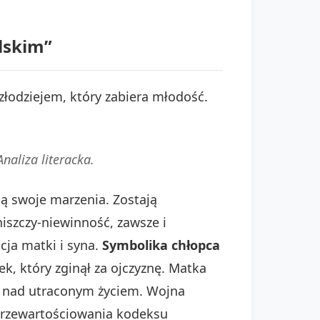
lskim”
złodziejem, który zabiera młodość.
Analiza literacka.
cą swoje marzenia. Zostają
iszczy-niewinność, zawsze i
cja matki i syna.
Symbolika chłopca
, który zginął za ojczyznę. Matka
e nad utraconym życiem. Wojna
o przewartościowania kodeksu