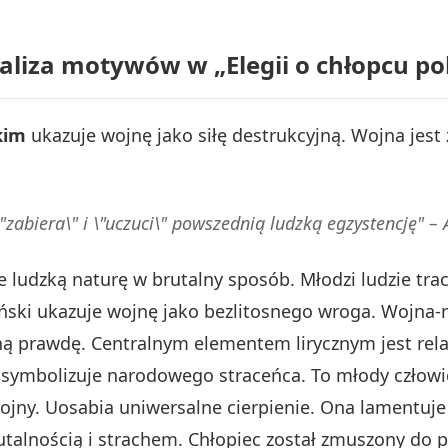
naliza motywów w „Elegii o chłopcu po
kim
ukazuje wojnę jako siłę destrukcyjną. Wojna jest 
\"zabiera\" i \"uczuci\" powszednią ludzką egzystencję" – 
 ludzką naturę w brutalny sposób. Młodzi ludzie tra
ski ukazuje wojnę jako bezlitosnego wroga. Wojna-n
tną prawdę. Centralnym elementem lirycznym jest rela
symbolizuje narodowego straceńca. To młody człowiek
wojny. Uosabia uniwersalne cierpienie. Ona lamentuj
brutalnością i strachem. Chłopiec został zmuszony d