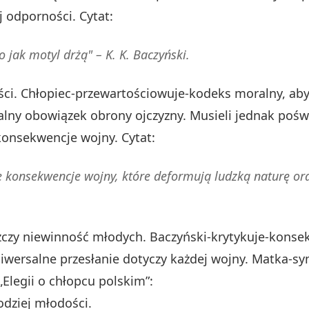
 odporności. Cytat:
o jak motyl drżą" – K. K. Baczyński.
ści. Chłopiec-przewartościowuje-kodeks moralny, ab
lny obowiązek obrony ojczyzny. Musieli jednak poświ
konsekwencje wojny. Cytat:
e konsekwencje wojny, które deformują ludzką naturę ora
zczy niewinność młodych. Baczyński-krytykuje-konse
iwersalne przesłanie dotyczy każdej wojny. Matka-sy
legii o chłopcu polskim”:
odziej młodości.