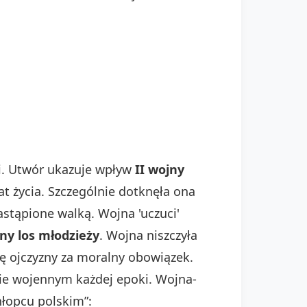
ci. Utwór ukazuje wpływ
II wojny
t życia. Szczególnie dotknęła ona
astąpione walką. Wojna 'uczuci'
ny los młodzieży
. Wojna niszczyła
ę ojczyzny za moralny obowiązek.
cie wojennym każdej epoki. Wojna-
hłopcu polskim”: