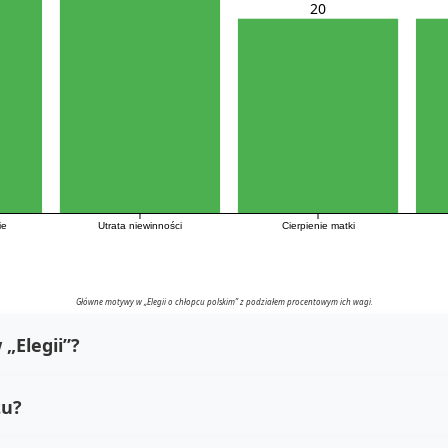
20
ie
Utrata niewinności
Cierpienie matki
Główne motywy w „Elegii o chłopcu polskim” z podziałem procentowym ich wagi.
„Elegii”?
zu?