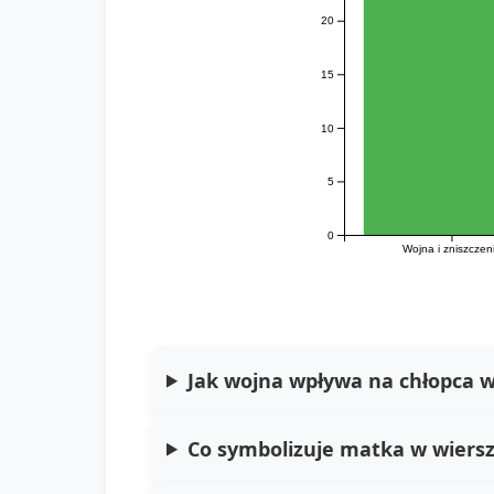
20
15
10
5
0
Wojna i zniszczen
Jak wojna wpływa na chłopca w 
Co symbolizuje matka w wiers