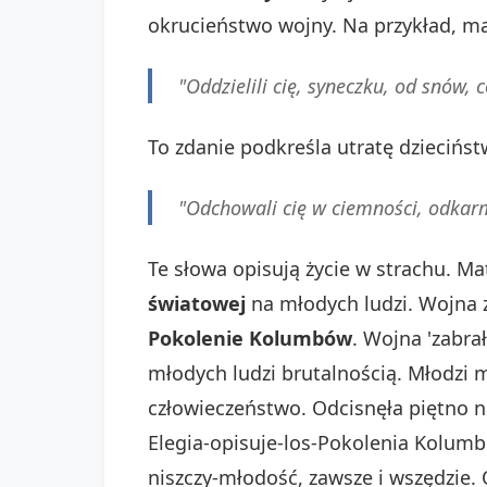
okrucieństwo wojny. Na przykład, m
"Oddzielili cię, syneczku, od snów, c
To zdanie podkreśla utratę dziecińst
"Odchowali cię w ciemności, odkarm
Te słowa opisują życie w strachu. M
światowej
na młodych ludzi. Wojna z
Pokolenie Kolumbów
. Wojna 'zabra
młodych ludzi brutalnością. Młodzi m
człowieczeństwo. Odcisnęła piętno 
Elegia-opisuje-los-Pokolenia Kolum
niszczy-młodość, zawsze i wszędzie.