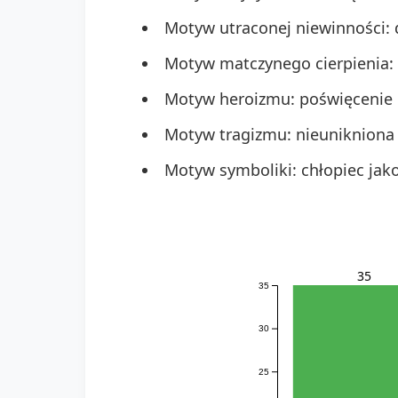
Motyw utraconej niewinności: d
Motyw matczynego cierpienia: l
Motyw heroizmu: poświęcenie 
Motyw tragizmu: nieunikniona
Motyw symboliki: chłopiec jak
35
35
30
25