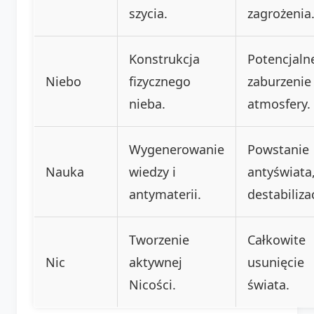
szycia.
zagrożenia
Konstrukcja
Potencjaln
Niebo
fizycznego
zaburzenie
nieba.
atmosfery.
Wygenerowanie
Powstanie
Nauka
wiedzy i
antyświata
antymaterii.
destabiliza
Tworzenie
Całkowite
Nic
aktywnej
usunięcie
Nicości.
świata.