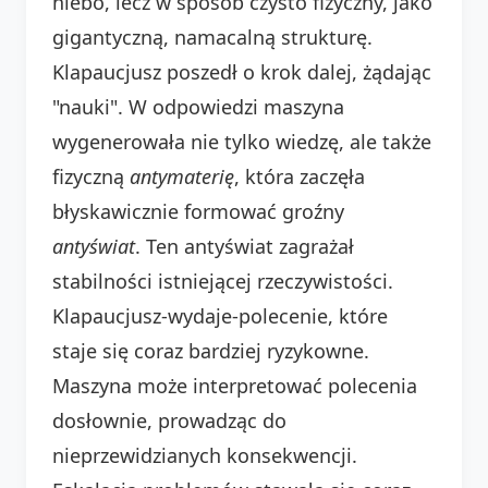
niebo, lecz w sposób czysto fizyczny, jako
gigantyczną, namacalną strukturę.
Klapaucjusz poszedł o krok dalej, żądając
"nauki". W odpowiedzi maszyna
wygenerowała nie tylko wiedzę, ale także
fizyczną
antymaterię
, która zaczęła
błyskawicznie formować groźny
antyświat
. Ten antyświat zagrażał
stabilności istniejącej rzeczywistości.
Klapaucjusz-wydaje-polecenie, które
staje się coraz bardziej ryzykowne.
Maszyna może interpretować polecenia
dosłownie, prowadząc do
nieprzewidzianych konsekwencji.