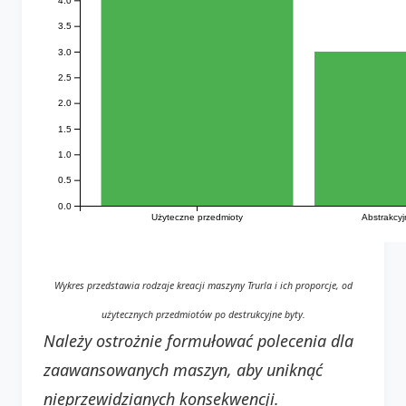
4.0
3.5
3.0
2.5
2.0
1.5
1.0
0.5
0.0
Użyteczne przedmioty
Abstrakcy
Wykres przedstawia rodzaje kreacji maszyny Trurla i ich proporcje, od
użytecznych przedmiotów po destrukcyjne byty.
Należy ostrożnie formułować polecenia dla
zaawansowanych maszyn, aby uniknąć
nieprzewidzianych konsekwencji.