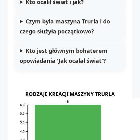
Kto ocalił świat i jak?
Czym była maszyna Trurla i do
czego służyła początkowo?
Kto jest głównym bohaterem
opowiadania 'Jak ocalał świat'?
RODZAJE KREACJI MASZYNY TRURLA
6
6.0
5.5
5.0
4.5