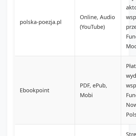
akt
Online, Audio
wsp
polska-poezja.pl
(YouTube)
prz
Fun
Moc
Pła
wyd
PDF, ePub,
wsp
Ebookpoint
Mobi
Fun
Now
Pol
Stre