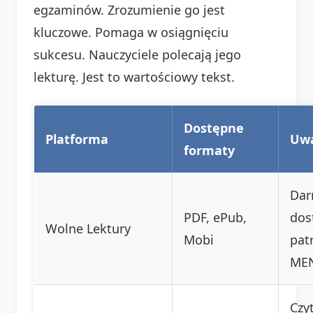
egzaminów. Zrozumienie go jest
kluczowe. Pomaga w osiągnięciu
sukcesu. Nauczyciele polecają jego
lekturę. Jest to wartościowy tekst.
Dostępne
Platforma
Uw
formaty
Da
PDF, ePub,
dos
Wolne Lektury
Mobi
pat
ME
Czy