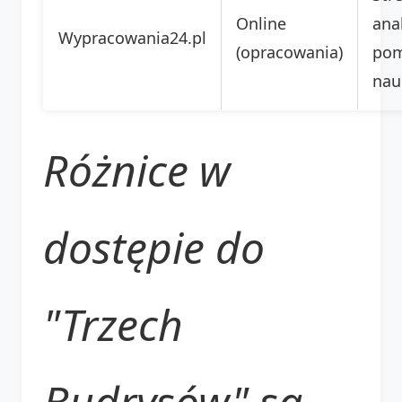
Online
anal
Wypracowania24.pl
(opracowania)
po
nau
Różnice w
dostępie do
"Trzech
Budrysów" są