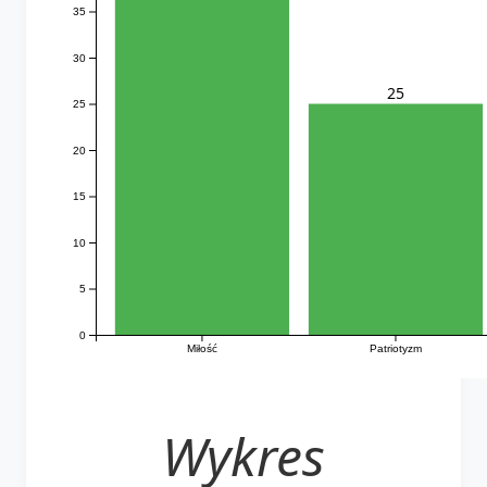
35
30
25
25
20
15
10
5
0
Miłość
Patriotyzm
Wykres