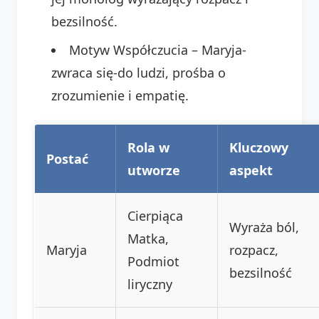
bezsilność.
Motyw Współczucia – Maryja-
zwraca się-do ludzi, prośba o
zrozumienie i empatię.
Rola w
Kluczowy
Postać
utworze
aspekt
Cierpiąca
Wyraża ból,
Matka,
Maryja
rozpacz,
Podmiot
bezsilność
liryczny