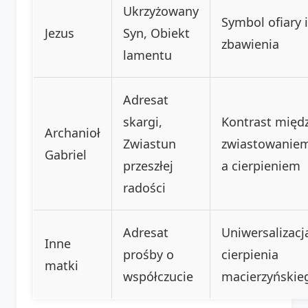
Ukrzyżowany
Symbol ofiary i
Jezus
Syn, Obiekt
zbawienia
lamentu
Adresat
skargi,
Kontrast międ
Archanioł
Zwiastun
zwiastowanie
Gabriel
przeszłej
a cierpieniem
radości
Adresat
Uniwersalizacj
Inne
prośby o
cierpienia
matki
współczucie
macierzyńskie