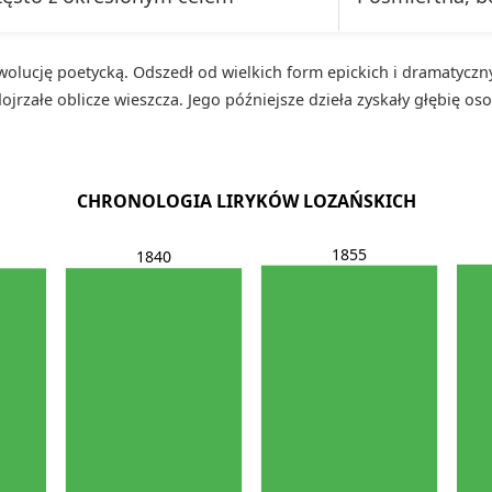
olucję poetycką. Odszedł od wielkich form epickich i dramatycznyc
jrzałe oblicze wieszcza. Jego późniejsze dzieła zyskały głębię os
CHRONOLOGIA LIRYKÓW LOZAŃSKICH
1855
1840