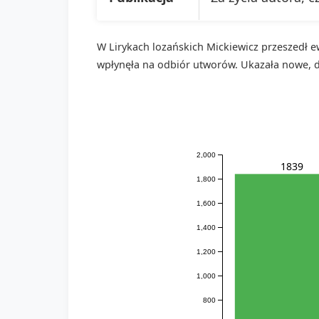
W Lirykach lozańskich Mickiewicz przeszedł ew
wpłynęła na odbiór utworów. Ukazała nowe, do
2,000
1839
1,800
1,600
1,400
1,200
1,000
800