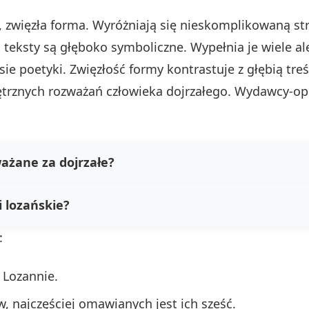
 zwięzła forma. Wyróżniają się nieskomplikowaną struk
teksty są głęboko symboliczne. Wypełnia je wiele ale
ie poetyki. Zwięzłość formy kontrastuje z głębią tr
ętrznych rozważań człowieka dojrzałego. Wydawcy-op
ważane za dojrzałe?
i lozańskie?
:
Lozannie.
w, najczęściej omawianych jest ich sześć.