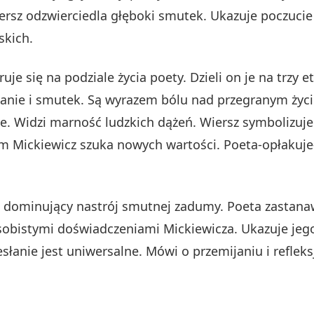
Wiersz odzwierciedla głęboki smutek. Ukazuje poczucie
skich.
je się na podziale życia poety. Dzieli on je na trzy e
owanie i smutek. Są wyrazem bólu nad przegranym życi
e. Widzi marność ludzkich dążeń. Wiersz symbolizu
 Mickiewicz szuka nowych wartości. Poeta-opłakuje-
 dominujący nastrój smutnej zadumy. Poeta zastanaw
sobistymi doświadczeniami Mickiewicza. Ukazuje jego
słanie jest uniwersalne. Mówi o przemijaniu i reflek