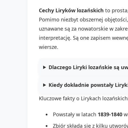
Cechy Liryków lozańskich
to prosta,
Pomimo niezbyt obszernej objętości, 
uznawane są za nowatorskie w zakres
interpretację. Są one zapisem wewn
wiersze.
Dlaczego Liryki lozańskie są u
Kiedy dokładnie powstały Liryk
Kluczowe fakty o Lirykach lozańskich
Powstały w latach
1839-1840
w 
Zbiór składa się z kilku utworó