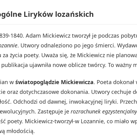
ogólne Liryków lozańskich
839-1840. Adam Mickiewicz tworzył je podczas pobytu 
ozannie
. Utwory odnaleziono po jego śmierci. Wydawc
 za życia poety. Uważa się, że Mickiewicz nie planowa
publikacja ujawniła nowe oblicze twórcy. To ważny mo
mian w
światopoglądzie Mickiewicza
. Poeta dokonał
ycie oraz dotychczasowe dokonania. Utwory cechuje d
łość. Odchodzi od dawnej, inwokacyjnej liryki. Przecho
rewolucyjnych. Zastępuje je
rozrachunek egzystencjalny
ość poety. Mickiewicz-tworzył-w Lozannie, co miało wp
iwą młodością.