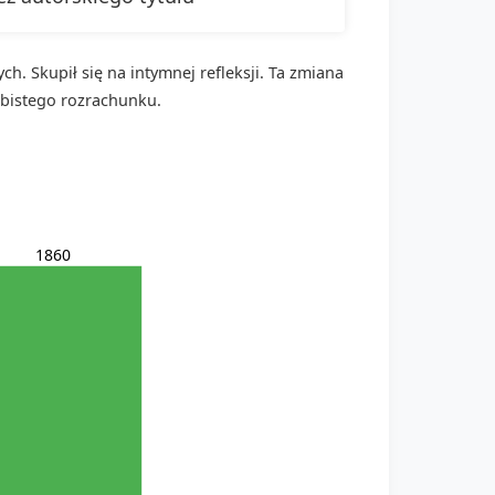
h. Skupił się na intymnej refleksji. Ta zmiana
obistego rozrachunku.
1860