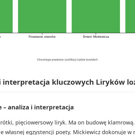
Śmierć Mickiewicza
e
Powstanie utworów
Chronologia powstania i publikacji Liryków lozańskich.
i interpretacja kluczowych Liryków l
e – analiza i interpretacja
rótki, pięciowersowy liryk. Ma on budowę klamrową. 
e własnej egzystencji poety. Mickiewicz dokonuje w