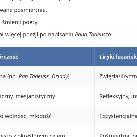
owane pośmiertnie.
 śmierci poety.
ł więcej poezji po napisaniu
Pana Tadeusza
.
órczość
Liryki lozańsk
na (np.
Pan Tadeusz
,
Dziady
)
Zwięzła/lirycz
oiczny, mesjanistyczny
Refleksyjny, i
o wolność, młodość
Egzystencjalna
często z określonym celem
Pośmiertna, b