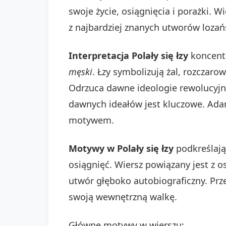
swoje życie, osiągnięcia i porażki. 
z najbardziej znanych utworów lozań
Interpretacja Polały się łzy
koncentru
męski
. Łzy symbolizują żal, rozczar
Odrzuca dawne ideologie rewolucyjn
dawnych ideałów jest kluczowe. Adam
motywem.
Motywy w Polały się łzy
podkreślają
osiągnięć. Wiersz powiązany jest z o
utwór głęboko autobiograficzny. Prze
swoją wewnętrzną walkę.
Główne motywy w wierszu: