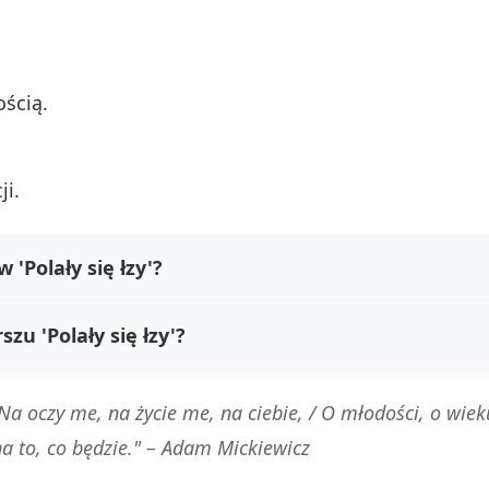
ością.
ji.
'Polały się łzy'?
zu 'Polały się łzy'?
 / Na oczy me, na życie me, na ciebie, / O młodości, o wie
na to, co będzie." –
Adam Mickiewicz