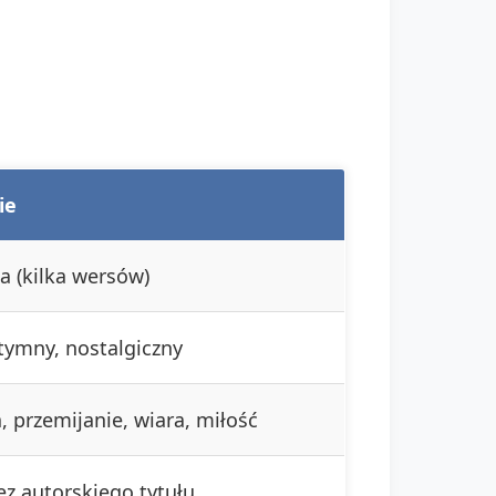
ie
na (kilka wersów)
ntymny, nostalgiczny
, przemijanie, wiara, miłość
ez autorskiego tytułu