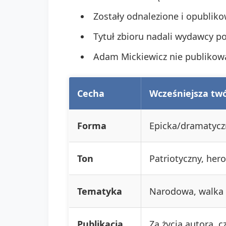
Zostały odnalezione i opublik
Tytuł zbioru nadali wydawcy po
Adam Mickiewicz nie publikowa
Cecha
Wcześniejsza tw
Forma
Epicka/dramatycz
Ton
Patriotyczny, her
Tematyka
Narodowa, walka 
Publikacja
Za życia autora, 