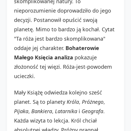
skomplikowanej natury. To
nieporozumienie doprowadziło do jego
decyzji. Postanowił opuścić swoją
planetę. Mimo to bardzo ją kochał. Cytat
"Ta róża jest bardzo skomplikowana"
oddaje jej charakter.
Bohaterowie
Małego Księcia analiza
pokazuje
złożoność tej więzi. Róża-jest-powodem
ucieczki.
Mały Książę odwiedza kolejno sześć
planet. Są to planety
Króla
,
Próżnego
,
Pijaka
,
Bankiera
,
Latarnika
i
Geografa
.
Każda wizyta to lekcja. Król chciał
absolutnej władzy. Próżny pragnął