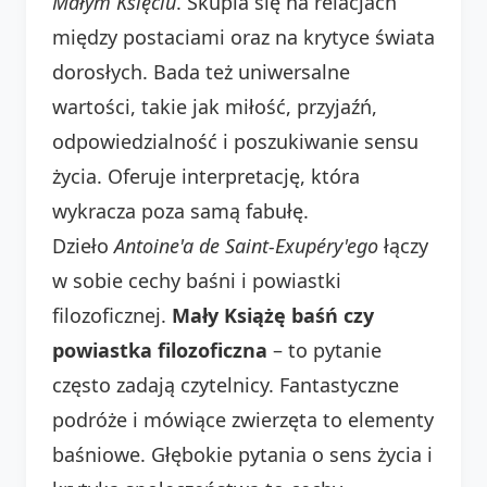
Małym Księciu
. Skupia się na relacjach
między postaciami oraz na krytyce świata
dorosłych. Bada też uniwersalne
wartości, takie jak miłość, przyjaźń,
odpowiedzialność i poszukiwanie sensu
życia. Oferuje interpretację, która
wykracza poza samą fabułę.
Dzieło
Antoine'a de Saint-Exupéry'ego
łączy
w sobie cechy baśni i powiastki
filozoficznej.
Mały Książę baśń czy
powiastka filozoficzna
– to pytanie
często zadają czytelnicy. Fantastyczne
podróże i mówiące zwierzęta to elementy
baśniowe. Głębokie pytania o sens życia i