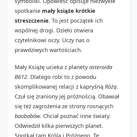
symboliki. Opowieść opisuje niezwykłe
spotkanie
mały książe krótkie
streszczenie
. To jest początek ich
wspólnej drogi. Dzieło otwiera
czytelnikowi oczy. Uczy nas o
prawdziwych wartościach.
Mały Książę ucieka z planety
asteroida
B612
. Dlatego robi to z powodu
skomplikowanej relacji z kapryśną
Różą
.
Czuł się zraniony jej próżnością. Obawiał
się też zagrożenia ze strony rosnących
baobabów
. Chciał poznać inne światy.
Odwiedził kilka pierwszych planet.
Spotkał tam Króla i Próżnego. Te