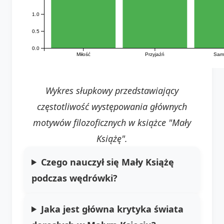
1.0
0.5
0.0
Miłość
Przyjaźń
Sam
Wykres słupkowy przedstawiający
częstotliwość występowania głównych
motywów filozoficznych w książce "Mały
Książę".
Czego nauczył się Mały Książę
podczas wędrówki?
Jaka jest główna krytyka świata