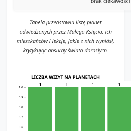
brak ciekawości
Tabela przedstawia listę planet
odwiedzonych przez Małego Księcia, ich
mieszkańców i lekcje, jakie z nich wyniósł,
krytykując absurdy świata dorosłych.
LICZBA WIZYT NA PLANETACH
1
1
1
1
1.0
0.9
0.8
0.7
0.6