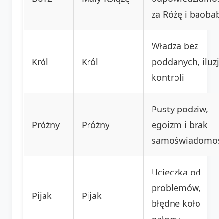
za Różę i baoba
Władza bez
Król
Król
poddanych, iluz
kontroli
Pusty podziw,
Próżny
Próżny
egoizm i brak
samoświadomoś
Ucieczka od
problemów,
Pijak
Pijak
błędne koło
nałogu