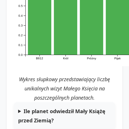
0.5
0.4
0.3
0.2
0.1
0.0
B612
Król
Próżny
Pijak
Wykres słupkowy przedstawiający liczbę
unikalnych wizyt Małego Księcia na
poszczególnych planetach.
Ile planet odwiedził Mały Książę
przed Ziemią?