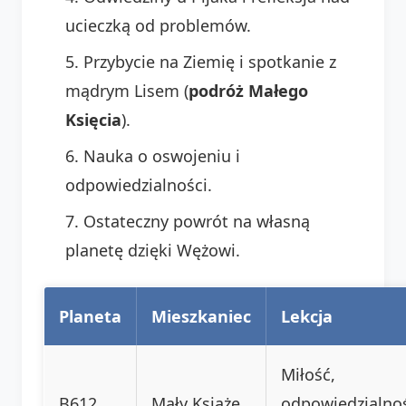
ucieczką od problemów.
Przybycie na Ziemię i spotkanie z
mądrym Lisem (
podróż Małego
Księcia
).
Nauka o oswojeniu i
odpowiedzialności.
Ostateczny powrót na własną
planetę dzięki Wężowi.
Planeta
Mieszkaniec
Lekcja
Miłość,
B612
Mały Książę
odpowiedzialno