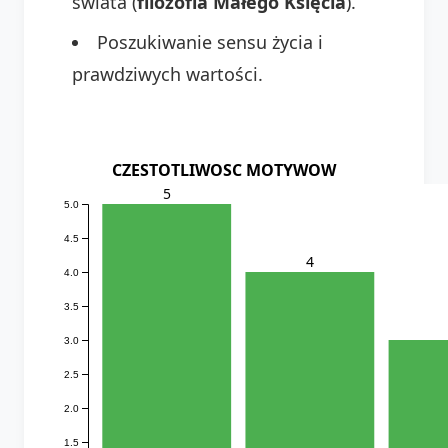
świata (
filozofia Małego Księcia
).
Poszukiwanie sensu życia i
prawdziwych wartości.
CZESTOTLIWOSC MOTYWOW
5
5.0
4.5
4
4.0
3.5
3.0
2.5
2.0
1.5