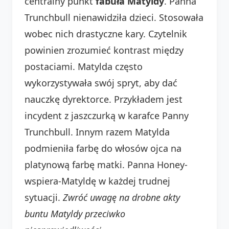
centralny punkt
fabuła Matyldy
. Panna
Trunchbull nienawidziła dzieci. Stosowała
wobec nich drastyczne kary. Czytelnik
powinien zrozumieć kontrast między
postaciami. Matylda często
wykorzystywała swój spryt, aby dać
nauczkę dyrektorce. Przykładem jest
incydent z jaszczurką w karafce Panny
Trunchbull. Innym razem Matylda
podmieniła farbę do włosów ojca na
platynową farbę matki. Panna Honey-
wspiera-Matyldę w każdej trudnej
sytuacji.
Zwróć uwagę na drobne akty
buntu Matyldy przeciwko