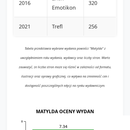
2016
320
Emotikon
2021
Trefl
256
Tabela przedstawia wybrane wydania powieści "Matylda" z
uwzględnieniem roku wydania, wydawcy oraz liczby stron. Warto
zauważyć, że liczba stron może się różnić w zależności od formatu,
ilustracji oraz oprawy graficznej, co wpływa na zmienność cen i
dostępność poszczególnych edycji na rynku wydawniczym.
MATYLDA OCENY WYDAN
8
7.34