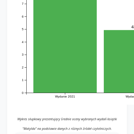
7
6
4
5
4
3
2
1
0
Wydanie 2021
Wydan
Wykres słupkowy prezentujący średnie oceny wybranych wydań książki
"Matylda" na podstawie danych z różnych źródeł czytelniczych.