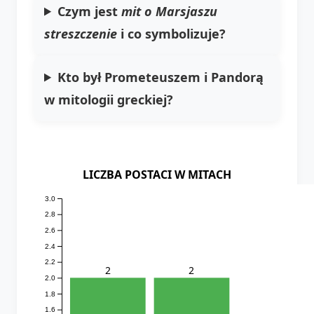
Czym jest
mit o Marsjaszu
streszczenie
i co symbolizuje?
Kto był Prometeuszem i Pandorą
w mitologii greckiej?
LICZBA POSTACI W MITACH
3.0
2.8
2.6
2.4
2.2
2
2
2.0
1.8
1.6