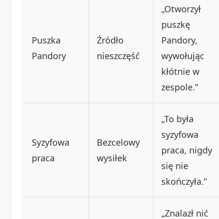
„Otworzył
puszkę
Puszka
Źródło
Pandory,
Pandory
nieszczęść
wywołując
kłótnie w
zespole.”
„To była
syzyfowa
Syzyfowa
Bezcelowy
praca, nigdy
praca
wysiłek
się nie
skończyła.”
„Znalazł nić