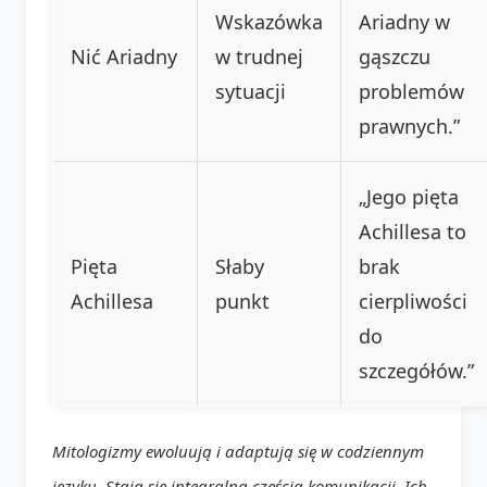
Wskazówka
Ariadny w
Nić Ariadny
w trudnej
gąszczu
sytuacji
problemów
prawnych.”
„Jego pięta
Achillesa to
Pięta
Słaby
brak
Achillesa
punkt
cierpliwości
do
szczegółów.”
Mitologizmy ewoluują i adaptują się w codziennym
języku. Stają się integralną częścią komunikacji. Ich