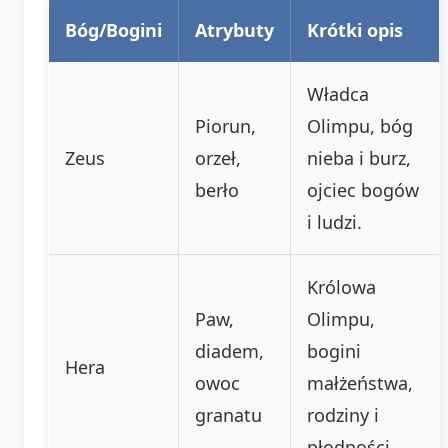
Bóg/Bogini
Atrybuty
Krótki opis
Władca
Piorun,
Olimpu, bóg
Zeus
orzeł,
nieba i burz,
berło
ojciec bogów
i ludzi.
Królowa
Paw,
Olimpu,
diadem,
bogini
Hera
owoc
małżeństwa,
granatu
rodziny i
płodności.