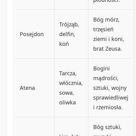
Bóg mórz,
Trójząb,
trzęsień
Posejdon
delfin,
ziemi i koni,
koń
brat Zeusa.
Bogini
Tarcza,
mądrości,
włócznia,
Atena
sztuki, wojny
sowa,
sprawiedliwej
oliwka
i rzemiosła.
Bóg sztuki,