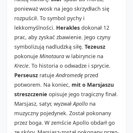
ponieważ wosk na jego skrzydłach się
rozpuścił. To symbol pychy i
lekkomyślności.
Herakles
dokonał 12
prac, aby zyskać zbawienie. Jego czyny
symbolizują nadludzką siłę.
Tezeusz
pokonuje
Minotaura
w labiryncie na
Krecie
. To historia o odwadze i sprycie.
Perseusz
ratuje
Andromedę
przed
potworem. Na koniec,
mit o Marsjaszu
streszczenie
opisuje jego tragiczny finał.
Marsjasz, satyr, wyzwał
Apollo
na
muzyczny pojedynek. Został pokonany
przez boga. W zemście Apollo obdarł go
ze skóry. Marsjasz-został pokonany przez-