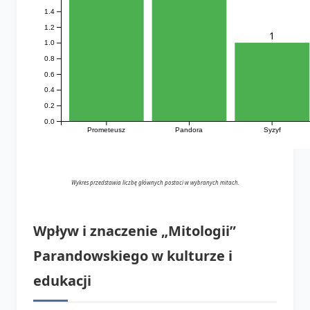
1.4
1.2
1
1.0
0.8
0.6
0.4
0.2
0.0
Prometeusz
Pandora
Syzyf
Wykres przedstawia liczbę głównych postaci w wybranych mitach.
Wpływ i znaczenie „Mitologii”
Parandowskiego w kulturze i
edukacji