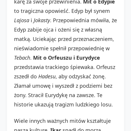
karę za swoje przewinienia.
Mit o Edypie
to tragiczna opowieść. Edyp był synem
Lajosa
i
Jokasty
. Przepowiednia mówiła, że
Edyp zabije ojca i ożeni się z własną
matką. Uciekając przed przeznaczeniem,
nieświadomie spełnił przepowiednię w
Tebach
.
Mit o Orfeuszu i Eurydyce
przedstawia trackiego śpiewaka. Orfeusz
zszedł do
Hadesu
, aby odzyskać żonę.
Złamał umowę i wyszedł z podziemi bez
żony. Stracił Eurydykę na zawsze. Te
historie ukazują tragizm ludzkiego losu.
Wiele innych ważnych mitów kształtuje
naszą kulturę.
Ikar
spadł do morza,