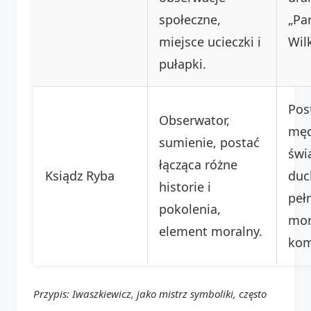
społeczne,
„Pa
miejsce ucieczki i
Wil
pułapki.
Pos
Obserwator,
męd
sumienie, postać
świ
łącząca różne
Ksiądz Ryba
duc
historie i
peł
pokolenia,
mor
element moralny.
kom
Przypis: Iwaszkiewicz, jako mistrz symboliki, często