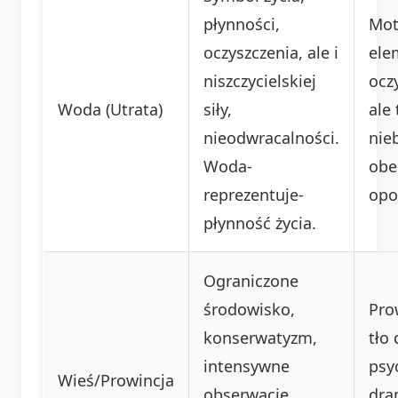
płynności,
Mot
oczyszczenia, ale i
ele
niszczycielskiej
ocz
Woda (Utrata)
siły,
ale 
nieodwracalności.
nie
Woda-
obe
reprezentuje-
opo
płynność życia.
Ograniczone
środowisko,
Pro
konserwatyzm,
tło 
intensywne
psy
Wieś/Prowincja
obserwacje
dra