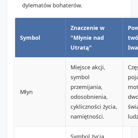
dylematów bohaterów.
Znaczenie w
Pow
Symbol
"Młynie nad
twó
Utratą"
Iwa
Miejsce akcji,
Czę
symbol
poj
przemijania,
mot
Młyn
odosobnienia,
dwo
cykliczności życia,
świ
namiętności.
lud
Symbol życia,