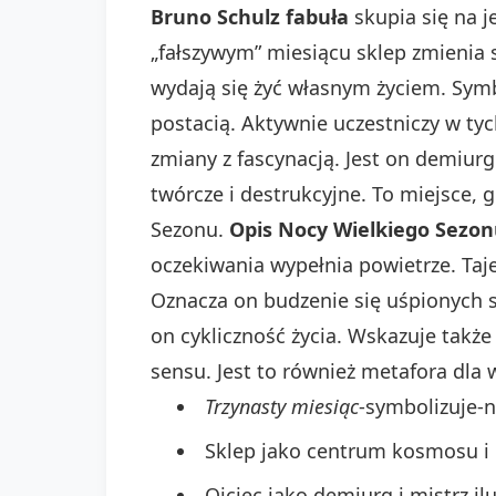
Bruno Schulz fabuła
skupia się na 
„fałszywym” miesiącu sklep zmienia 
wydają się żyć własnym życiem. Symb
postacią. Aktywnie uczestniczy w ty
zmiany z fascynacją. Jest on demiurg
twórcze i destrukcyjne. To miejsce, 
Sezonu.
Opis Nocy Wielkiego Sezo
oczekiwania wypełnia powietrze. Taj
Oznacza on budzenie się uśpionych s
on cykliczność życia. Wskazuje także
sensu. Jest to również metafora dl
Trzynasty miesiąc
-symbolizuje-
Sklep jako centrum kosmosu i 
Ojciec jako demiurg i mistrz il