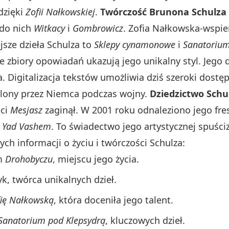
 dzięki
Zofii Nałkowskiej
.
Twórczość Brunona Schulza
 do nich
Witkacy
i
Gombrowicz
. Zofia Nałkowska-wspier
sze dzieła Schulza to
Sklepy cynamonowe
i
Sanatorium
Te zbiory opowiadań ukazują jego unikalny styl. Jego 
 Digitalizacja tekstów umożliwia dziś szeroki dostęp 
zelony przez Niemca podczas wojny.
Dziedzictwo Schu
ści
Mesjasz
zaginął. W 2001 roku odnaleziono jego fre
o
Yad Vashem
. To świadectwo jego artystycznej spuści
ych informacji o życiu i twórczości Schulza:
ym
Drohobyczu
, miejscu jego życia.
yk, twórca unikalnych dzieł.
fię Nałkowską
, która doceniła jego talent.
Sanatorium pod Klepsydrą
, kluczowych dzieł.