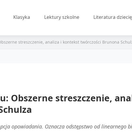
Klasyka
Lektury szkolne
Literatura dzieci
bszerne streszczenie, analiza i kontekst twórczości Brunona Schul
: Obszerne streszczenie, anal
Schulza
epcja opowiadania. Oznacza odstępstwo od linearnego b