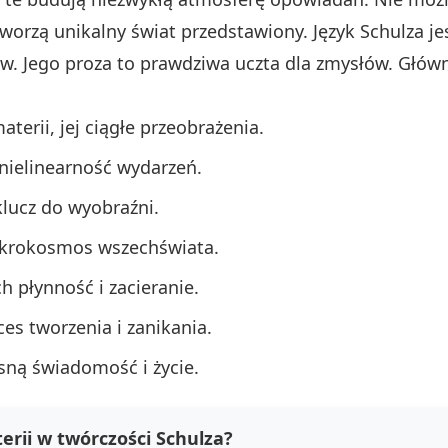
worzą unikalny świat przedstawiony. Język Schulza je
w. Jego proza to prawdziwa uczta dla zmysłów. Głó
terii, jej ciągłe przeobrażenia.
 nielinearność wydarzeń.
klucz do wyobraźni.
ikrokosmos wszechświata.
h płynność i zacieranie.
ces tworzenia i zanikania.
sną świadomość i życie.
rii w twórczości Schulza?