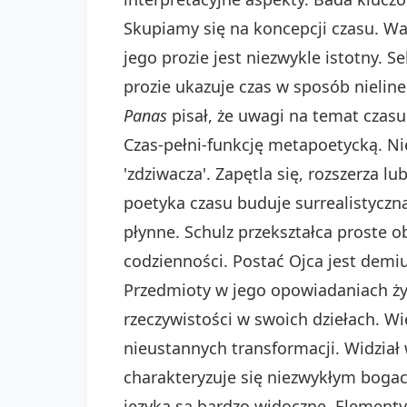
Skupiamy się na koncepcji czasu. Waż
jego prozie jest niezwykle istotny. S
prozie ukazuje czas w sposób nielin
Panas
pisał, że uwagi na temat czasu
Czas-pełni-funkcję metapoetycką. Ni
'zdziwacza'. Zapętla się, rozszerza 
poetyka czasu buduje surrealistyczną 
płynne. Schulz przekształca proste 
codzienności. Postać Ojca jest demiu
Przedmioty w jego opowiadaniach ży
rzeczywistości w swoich dziełach. Wie
nieustannych transformacji. Widział 
charakteryzuje się niezwykłym bog
języka są bardzo widoczne. Elementy