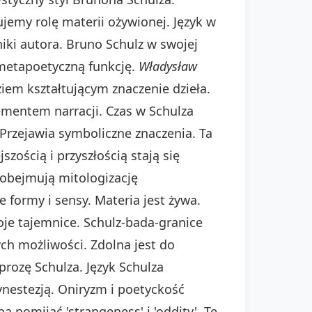
ujemy rolę materii ożywionej. Język w
hniki autora. Bruno Schulz w swojej
metapoetyczną funkcję.
Władysław
ziem kształtującym znaczenie dzieła.
ementem narracji. Czas w Schulza
. Przejawia symboliczne znaczenia. Ta
zością i przyszłością stają się
obejmują mitologizację
 formy i sensy. Materia jest żywa.
je tajemnice. Schulz-bada-granice
tych możliwości. Zdolna jest do
prozę Schulza. Język Schulza
ynestezją. Oniryzm i poetyckość
pomijać 'strangeness' i 'oddity'. Te