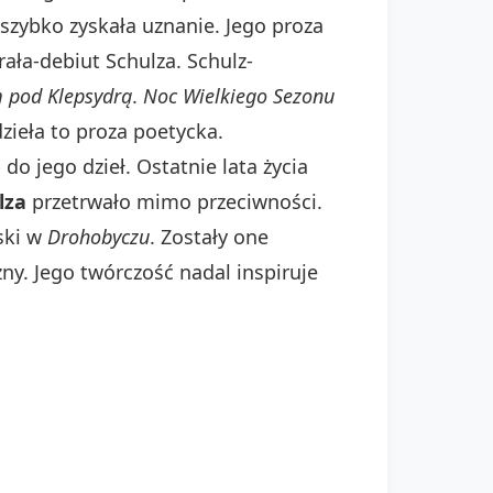
szybko zyskała uznanie. Jego proza
ała-debiut Schulza. Schulz-
 pod Klepsydrą
.
Noc Wielkiego Sezonu
dzieła to proza poetycka.
do jego dzieł. Ostatnie lata życia
lza
przetrwało mimo przeciwności.
ski w
Drohobyczu
. Zostały one
zny. Jego twórczość nadal inspiruje