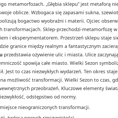
jego metamorfozach. „Głębia sklepu” jest metaforą n
swoje oblicze. Wzbogaca się zapasami sukna, szewio
olizują bogactwo wyobraźni i materii. Ojciec obserwu
ch transformacjach. Sklep-przechodzi-metamorfozę w
iem i eksperymentatorem. Przestrzeń sklepu staje si
gdzie granice między realnym a fantastycznym zaciera
nu
przedstawia ożywienie ulic i miasta. Ulice zaczynaj
emniczość spowija całe miasto. Wielki Sezon symbol
ił. Jest to czas niezwykłych wydarzeń. Ten okres st
 na możliwość transformacji. Wielki Sezon to czas, 
a wewnętrznych przeobrażeń. Kluczowe elementy świa
niezwykłość, odstępstwo od normy.
miejsce nieograniczonych transformacji.
uzji, twórca nowych rzeczywistości.