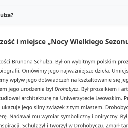
hulza?
czość i miejsce „Nocy Wielkiego Sezo
zości Brunona Schulza. Był on wybitnym polskim proz
 biografii. Omówimy jego najważniejsze dzieła. Umi
my wpływ jego doświadczeń na kształtowanie się jeg
scem jego urodzenia był
Drohobycz
. Był prozaikiem i ar
tudiował architekturę na Uniwersytecie Lwowskim. P
a
ukazuje jego silny związek z tym miastem. Drohobycz
erę. Nadawał mu wymiar symboliczny i oniryczny. Był 
spiracji. Schulz żył i tworzył w Drohobyczu. Zmarł ta