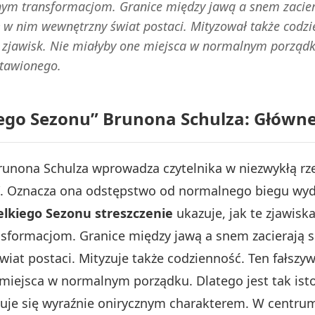
nym transformacjom. Granice między jawą a snem zaciera
w nim wewnętrzny świat postaci. Mityzował także codzien
zjawisk. Nie miałyby one miejsca w normalnym porządku.
stawionego.
iego Sezonu” Brunona Schulza: Główne
unona Schulza wprowadza czytelnika w niezwykłą r
”. Oznacza ona odstępstwo od normalnego biegu wyda
lkiego Sezonu streszczenie
ukazuje, jak te zjawisk
sformacjom. Granice między jawą a snem zacierają si
iat postaci. Mityzuje także codzienność. Ten fałsz
 miejsca w normalnym porządku. Dlatego jest tak isto
e się wyraźnie onirycznym charakterem. W centrum n