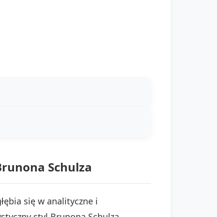
 Brunona Schulza
ębia się w analityczne i
styczny styl Brunona Schulza.