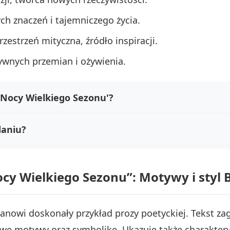
ch znaczeń i tajemniczego życia.
zestrzeń mityczna, źródło inspiracji.
ywnych przemian i ożywienia.
 'Nocy Wielkiego Sezonu'?
daniu?
Nocy Wielkiego Sezonu”: Motywy i styl
anowi doskonały przykład prozy poetyckiej. Tekst zagł
owe motywy oraz symbolikę. Ukazuje także charaktery