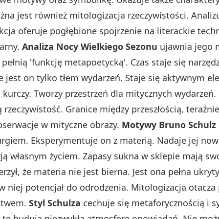
na jest również mitologizacja rzeczywistości. Analiz
ekcja oferuje pogłębione spojrzenie na literackie tec
earny.
Analiza Nocy Wielkiego Sezonu
ujawnia jego 
 pełnią 'funkcję metapoetycką'. Czas staje się narzęd
e jest on tylko tłem wydarzeń. Staje się aktywnym el
lub kurczy. Tworzy przestrzeń dla mitycznych wydarzeń
rzeczywistość. Granice między przeszłością, teraźniejs
obserwacje w mityczne obrazy.
Motywy Bruno Schulz
rgiem. Eksperymentuje on z materią. Nadaje jej nowe
ją własnym życiem. Zapasy sukna w sklepie mają swo
rzył, że materia nie jest bierna. Jest ona pełna ukry
w niej potencjał do odrodzenia. Mitologizacja otacza 
actwem.
Styl Schulza
cechuje się metaforycznością i s
 te budują niezwykłą atmosferę opowiadań. Nie można 