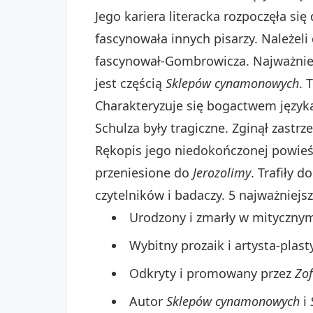
Jego kariera literacka rozpoczęła się
fascynowała innych pisarzy. Należeli
fascynował-Gombrowicza. Najważniej
jest częścią
Sklepów cynamonowych
. 
Charakteryzuje się bogactwem języka.
Schulza były tragiczne. Zginął zastr
Rękopis jego niedokończonej powie
przeniesione do
Jerozolimy
. Trafiły d
czytelników i badaczy. 5 najważniejsz
Urodzony i zmarły w mityczn
Wybitny prozaik i artysta-plast
Odkryty i promowany przez
Zo
Autor
Sklepów cynamonowych
i