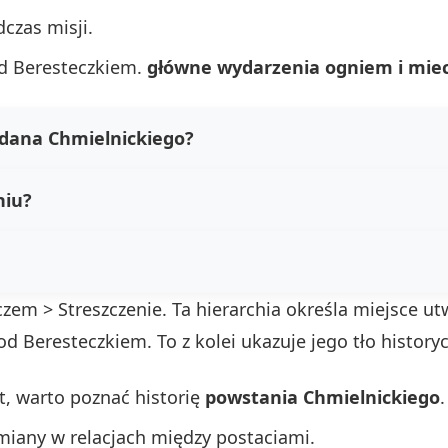
czas misji.
od Beresteczkiem.
główne wydarzenia ogniem i mi
hdana Chmielnickiego?
niu?
em > Streszczenie. Ta hierarchia określa miejsce utwo
 Beresteczkiem. To z kolei ukazuje jego tło history
t, warto poznać historię
powstania Chmielnickiego
.
iany w relacjach między postaciami.