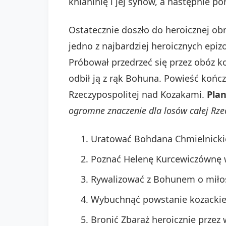
kniahinię i jej synów, a następnie 
Ostatecznie doszło do heroicznej o
jedno z najbardziej heroicznych epi
Próbował przedrzeć się przez obóz ko
odbił ją z rąk Bohuna. Powieść końc
Rzeczypospolitej nad Kozakami.
Pla
ogromne znaczenie dla losów całej Rzec
Uratować Bohdana Chmielnickie
Poznać Helenę Kurcewiczównę 
Rywalizować z Bohunem o miłoś
Wybuchnąć powstanie kozackie
Bronić Zbaraż heroicznie przez