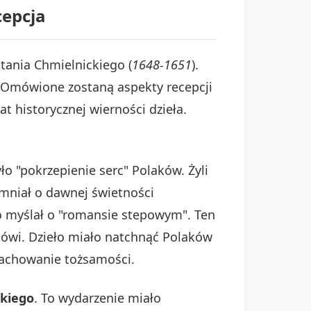
cepcja
stania Chmielnickiego (
1648-1651
).
". Omówione zostaną aspekty recepcji
 historycznej wierności dzieła.
 "pokrzepienie serc" Polaków. Żyli
mniał o dawnej świetności
o myślał o "romansie stepowym". Ten
emówi. Dzieło miało natchnąć Polaków
 zachowanie tożsamości.
ckiego
. To wydarzenie miało