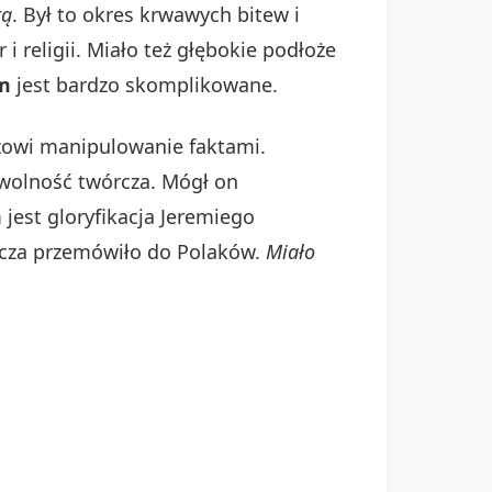
tą
. Był to okres krwawych bitew i
 i religii. Miało też głębokie podłoże
em
jest bardzo skomplikowane.
czowi manipulowanie faktami.
e wolność twórcza. Mógł on
jest gloryfikacja Jeremiego
wicza przemówiło do Polaków.
Miało