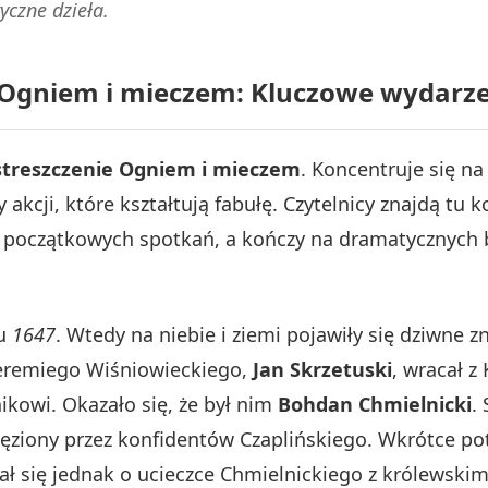
yczne dzieła.
 Ogniem i mieczem: Kluczowe wydarzen
streszczenie Ogniem i mieczem
. Koncentruje się n
akcji, które kształtują fabułę. Czytelnicy znajdą t
 początkowych spotkań, a kończy na dramatycznych 
ku
1647
. Wtedy na niebie i ziemi pojawiły się dziwne 
 Jeremiego Wiśniowieckiego,
Jan Skrzetuski
, wracał z
owi. Okazało się, że był nim
Bohdan Chmielnicki
.
ięziony przez konfidentów Czaplińskiego. Wkrótce p
ał się jednak o ucieczce Chmielnickiego z królewskimi