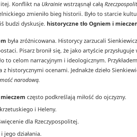
tej. Konflikt na
Ukrainie
wstrząsnął całą
Rzeczpospoli
ickiego zmieniło bieg historii. Było to starcie kultur
iś budzi dyskusje.
historyczne tło Ogniem i miecz
zem
była zróżnicowana. Historycy zarzucali Sienkiewi
staci. Pisarz bronił się, że jako artyście przysługuj
o to celom narracyjnym i ideologicznym. Przykładem 
a z historycznymi ocenami. Jednakże dzieło Sienkie
omość narodową.
 mieczem
często podkreślają miłość do ojczyzny.
krzetuskiego i Heleny.
święcenie dla Rzeczypospolitej.
i jego działania.