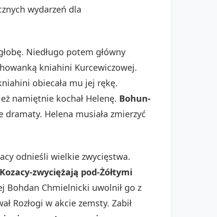
icznych wydarzeń dla
agłobę. Niedługo potem główny
chowanką kniahini Kurcewiczowej.
niahini obiecała mu jej rękę.
nież namiętnie kochał Helenę.
Bohun-
łe dramaty. Helena musiała zmierzyć
cy odnieśli wielkie zwycięstwa.
Kozacy-zwyciężają pod-Żółtymi
ej Bohdan Chmielnicki uwolnił go z
ał Rozłogi w akcie zemsty. Zabił