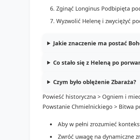
Zginąć Longinus Podbipięta pod
Wyzwolić Helenę i zwyciężyć p
Jakie znaczenie ma postać Bo
Co stało się z Heleną po porwa
Czym było oblężenie Zbaraża?
Powieść historyczna > Ogniem i miecz
Powstanie Chmielnickiego > Bitwa pod
Aby w pełni zrozumieć konteks
Zwróć uwagę na dynamiczne zm