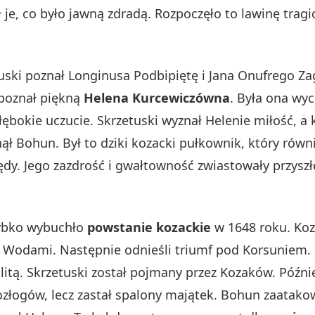
 je, co było jawną zdradą. Rozpoczęło to lawinę trag
uski poznał Longinusa Podbipiętę i Jana Onufrego Z
poznał piękną
Helena Kurcewiczówna
. Była ona wy
ębokie uczucie. Skrzetuski wyznał Helenie miłość, a k
nął Bohun. Był to dziki kozacki pułkownik, który rów
ędy. Jego zazdrość i gwałtowność zwiastowały przysz
zybko wybuchło
powstanie kozackie
w 1648 roku. Koza
i Wodami. Następnie odnieśli triumf pod Korsuniem.
litą. Skrzetuski został pojmany przez Kozaków. Późni
ozłogów, lecz zastał spalony majątek. Bohun zaatakow