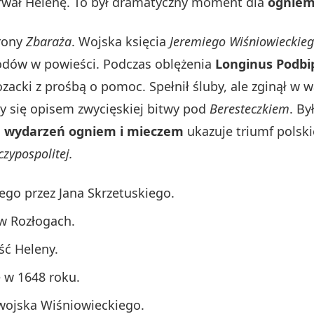
porwał Helenę. To był dramatyczny moment dla
ogniem
brony
Zbaraża
. Wojska księcia
Jeremiego Wiśniowieckie
zodów w powieści. Podczas oblężenia
Longinus Podbi
zacki z prośbą o pomoc. Spełnił śluby, ale zginął w w
zy się opisem zwycięskiej bitwy pod
Beresteczkiem
. By
n wydarzeń ogniem i mieczem
ukazuje triumf polsk
zypospolitej.
go przez Jana Skrzetuskiego.
w Rozłogach.
ć Heleny.
 w 1648 roku.
 wojska Wiśniowieckiego.