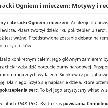
teracki Ogniem i mieczem: Motywy i re
ny i literacki Ogniem i mieczem
. Analizuje tło pow
ewicza. Pisarz tworzył dzieło "ku pokrzepieniu serc
ż jest ważne. Przedstawiona zostanie debata na temat
dla czytelników.
sał z konkretnym celem. Jego głównym zamiarem było
arz chciał wzbudzić poczucie dumy narodowej. Przypo
ą, mimo tragicznych wydarzeń. Sienkiewicz początkow
ję. Dla niego liczyło się napisanie dzieła, które prz
 pokrzepienia serc
. To był jego artystyczny wkład w
w latach
1648-1651
. Był to czas
powstania Chmielni