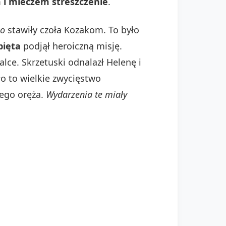
 i mieczem streszczenie
.
go
stawiły czoła Kozakom. To było
pięta
podjął heroiczną misję.
alce. Skrzetuski odnalazł Helenę i
ło to wielkie zwycięstwo
iego oręża.
Wydarzenia te miały