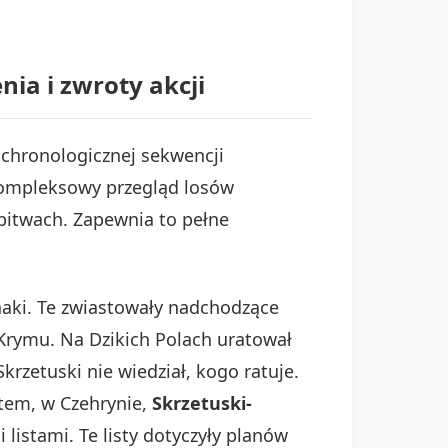
ia i zwroty akcji
a chronologicznej sekwencji
u kompleksowy przegląd losów
bitwach. Zapewnia to pełne
znaki. Te zwiastowały nadchodzące
 Krymu. Na Dzikich Polach uratował
 Skrzetuski nie wiedział, kogo ratuje.
otem, w Czehrynie,
Skrzetuski-
 listami. Te listy dotyczyły planów