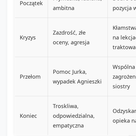
Początek
ambitna
pozycja 
Kłamstwa
Zazdrość, złe
Kryzys
na lekcja
oceny, agresja
traktowa
Wspólna
Pomoc Jurka,
Przełom
zagrożen
wypadek Agnieszki
siostry
Troskliwa,
Odzyskan
Koniec
odpowiedzialna,
opieka n
empatyczna