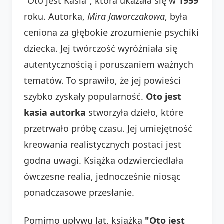
"Oto jest Kasia", która ukazała się w
1959
roku. Autorka,
Mira Jaworczakowa
, była
ceniona za głębokie zrozumienie psychiki
dziecka. Jej twórczość wyróżniała się
autentycznością i poruszaniem ważnych
tematów. To sprawiło, że jej powieści
szybko zyskały popularność.
Oto jest
kasia autorka
stworzyła dzieło, które
przetrwało próbę czasu. Jej umiejętność
kreowania realistycznych postaci jest
godna uwagi. Książka odzwierciedlała
ówczesne realia, jednocześnie niosąc
ponadczasowe przesłanie.
Pomimo upływu lat, książka
"Oto jest