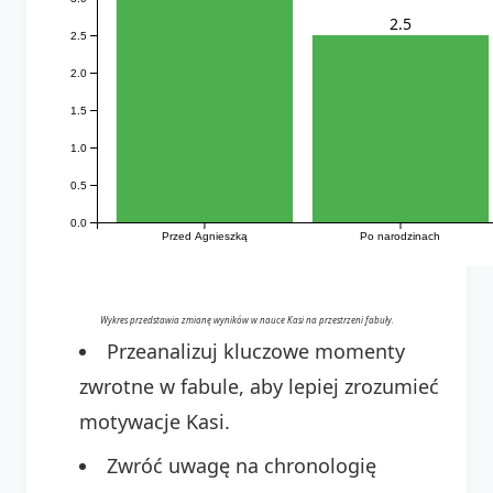
2.5
2.5
2.0
1.5
1.0
0.5
0.0
Przed Agnieszką
Po narodzinach
Wykres przedstawia zmianę wyników w nauce Kasi na przestrzeni fabuły.
Przeanalizuj kluczowe momenty
zwrotne w fabule, aby lepiej zrozumieć
motywacje Kasi.
Zwróć uwagę na chronologię