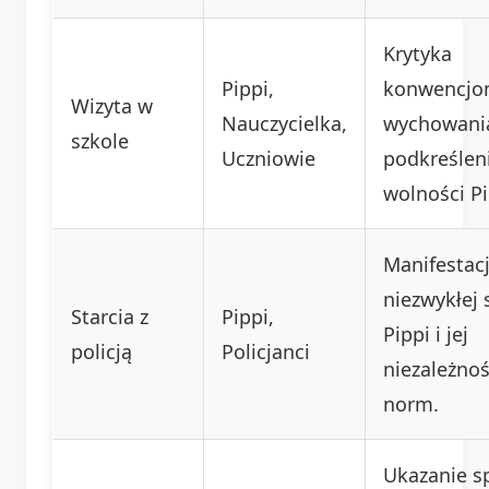
Krytyka
Pippi,
konwencjo
Wizyta w
Nauczycielka,
wychowani
szkole
Uczniowie
podkreślen
wolności Pi
Manifestac
niezwykłej s
Starcia z
Pippi,
Pippi i jej
policją
Policjanci
niezależnoś
norm.
Ukazanie sp