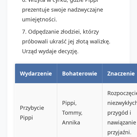
prezentuje swoje nadzwyczajne
umiejętności.
Odpędzanie złodziei, którzy
próbowali ukraść jej złotą walizkę.
Urząd wydaje decyzję.
Wydarzenie
Bohaterowie
Znaczenie
Rozpoczęci
Pippi,
niezwykłyc
Przybycie
Tommy,
przygód i
Pippi
Annika
nawiązanie
przyjaźni.