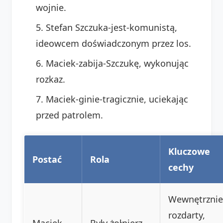
wojnie.
Stefan Szczuka-jest-komunistą,
ideowcem doświadczonym przez los.
Maciek-zabija-Szczukę, wykonując
rozkaz.
Maciek-ginie-tragicznie, uciekając
przed patrolem.
Kluczowe
Postać
Rola
cechy
Wewnętrznie
rozdarty,
Maciek
Były żołnierz