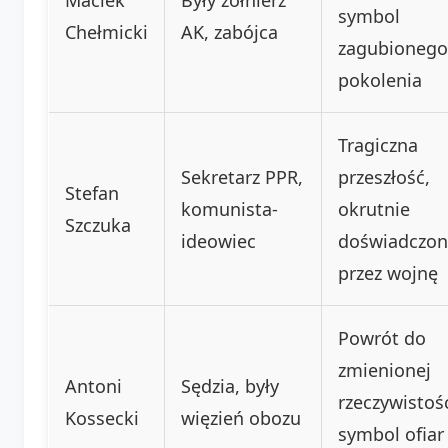
symbol
Chełmicki
AK, zabójca
zagubionego
pokolenia
Tragiczna
Sekretarz PPR,
przeszłość,
Stefan
komunista-
okrutnie
Szczuka
ideowiec
doświadczon
przez wojnę
Powrót do
zmienionej
Antoni
Sędzia, były
rzeczywistośc
Kossecki
więzień obozu
symbol ofiar