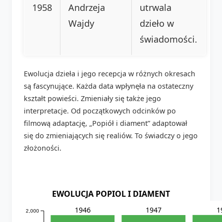
1958
Andrzeja
utrwala
Wajdy
dzieło w
świadomości.
Ewolucja dzieła i jego recepcja w różnych okresach
są fascynujące. Każda data wpłynęła na ostateczny
kształt powieści. Zmieniały się także jego
interpretacje. Od początkowych odcinków po
filmową adaptację, „Popiół i diament” adaptował
się do zmieniających się realiów. To świadczy o jego
złożoności.
EWOLUCJA POPIOL I DIAMENT
1
1947
1946
2,000