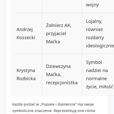
wojny
Lojalny,
Żołnierz AK,
Andrzej
również
przyjaciel
Kossecki
rozdarty
Maćka
ideologiczni
Symbol
Dziewczyna
Krystyna
nadziei na
Maćka,
Rozbicka
normalne
recepcjonistka
życie, miłość
Każda postać w „Popiele i diamencie” ma swoje
symboliczne znaczenie. Reprezentują one różne