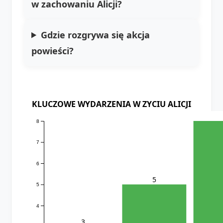
w zachowaniu Alicji?
Gdzie rozgrywa się akcja
powieści?
KLUCZOWE WYDARZENIA W ZYCIU ALICJI
8
7
6
5
5
4
3