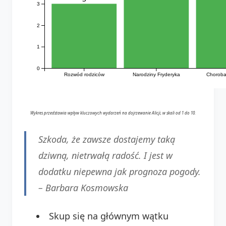
3
2
1
0
Rozwód rodziców
Narodziny Fryderyka
Choroba
Wykres przedstawia wpływ kluczowych wydarzeń na dojrzewanie Alicji, w skali od 1 do 10.
Szkoda, że zawsze dostajemy taką
dziwną, nietrwałą radość. I jest w
dodatku niepewna jak prognoza pogody.
–
Barbara Kosmowska
Skup się na głównym wątku