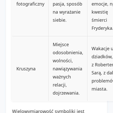
fotograficzny
pasja, sposób
emocje, n
na wyrażanie
kwestię
siebie.
śmierci
Fryderyka
Miejsce
Wakacje 
odosobnienia,
dziadków,
wolności,
z Roberte
Kruszyna
nawiązywania
Sarą, z da
ważnych
problem
relacji,
miasta.
dojrzewania.
Wielowymiarowość symboliki jest