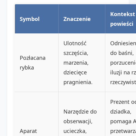
Kontekst
Symbol
Znaczenie
powieści
Ulotność
Odniesien
szczęścia,
do baśni,
Pozłacana
marzenia,
porzuceni
rybka
dziecięce
iluzji na r
pragnienia.
rzeczywist
Prezent o
Narzędzie do
dziadka,
obserwacji,
pomaga Al
Aparat
ucieczka,
przetwarz