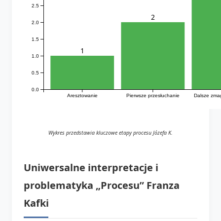
2.5
2
2.0
1.5
1
1.0
0.5
0.0
Aresztowanie
Pierwsze przesłuchanie
Dalsze zma
Wykres przedstawia kluczowe etapy procesu Józefa K.
Uniwersalne interpretacje i
problematyka „Procesu” Franza
Kafki