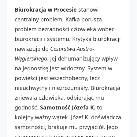
Biurokracja w Procesie
stanowi
centralny problem. Kafka porusza
problem bezradności człowieka wobec
biurokracji i systemu. Krytyka biurokracji
nawiązuje do
Cesarstwa Austro-
Węgierskiego
. Jej dehumanizujący wpływ
na jednostkę jest widoczny. System w
powieści jest wszechobecny, lecz
nieuchwytny i niezrozumiały. Biurokracja
zniewala człowieka, odbierając mu
godność.
Samotność Józefa K.
to
kolejny ważny wątek. Józef K. doświadcza
samotności, brakuje mu przyjaciół. Jego
skupienie na karierze przyczynia się do