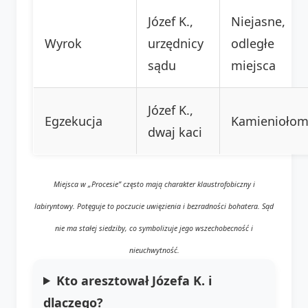
Józef K.,
Niejasne,
Wyrok
urzędnicy
odległe
sądu
miejsca
Józef K.,
Egzekucja
Kamienioło
dwaj kaci
Miejsca w „Procesie” często mają charakter klaustrofobiczny i
labiryntowy. Potęguje to poczucie uwięzienia i bezradności bohatera. Sąd
nie ma stałej siedziby, co symbolizuje jego wszechobecność i
nieuchwytność.
Kto aresztował Józefa K. i
dlaczego?