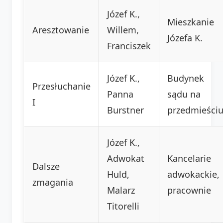
Józef K.,
Mieszkanie
Aresztowanie
Willem,
Józefa K.
Franciszek
Józef K.,
Budynek
Przesłuchanie
Panna
sądu na
I
Burstner
przedmieści
Józef K.,
Adwokat
Kancelarie
Dalsze
Huld,
adwokackie,
zmagania
Malarz
pracownie
Titorelli