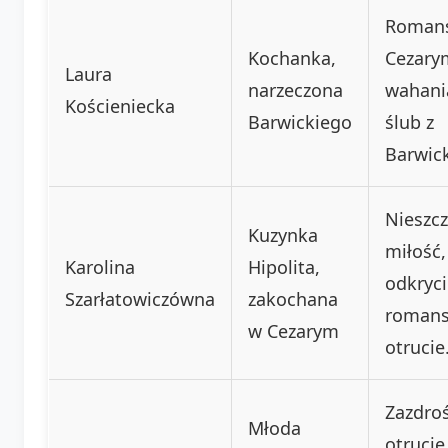
Romans
Kochanka,
Cezary
Laura
narzeczona
wahani
Kościeniecka
Barwickiego
ślub z
Barwic
Nieszcz
Kuzynka
miłość,
Karolina
Hipolita,
odkryci
Szarłatowiczówna
zakochana
romans
w Cezarym
otrucie
Zazdroś
Młoda
otrucie