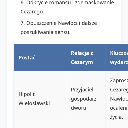
Odkrycie romansu i zdemaskowanie
Cezarego.
Opuszczenie Nawłoci i dalsze
poszukiwania sensu.
Relacja z
Kluczo
Postać
Cezarym
wydarz
Zapros
Przyjaciel,
Cezare
Hipolit
gospodarz
Nawłoc
Wielosławski
dworu
ocaleni
życia.