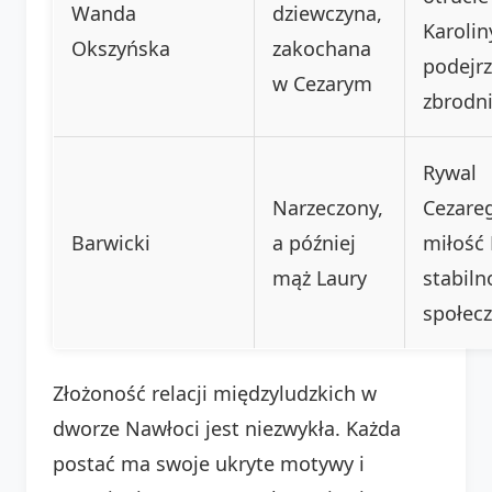
Wanda
dziewczyna,
Karolin
Okszyńska
zakochana
podejr
w Cezarym
zbrodni
Rywal
Narzeczony,
Cezare
Barwicki
a później
miłość 
mąż Laury
stabiln
społecz
Złożoność relacji międzyludzkich w
dworze Nawłoci jest niezwykła. Każda
postać ma swoje ukryte motywy i