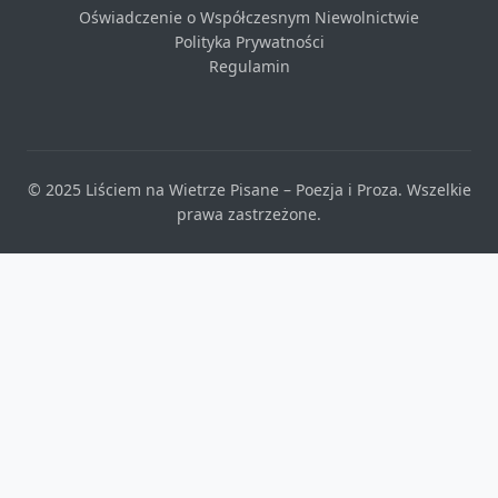
Oświadczenie o Współczesnym Niewolnictwie
Polityka Prywatności
Regulamin
© 2025 Liściem na Wietrze Pisane – Poezja i Proza. Wszelkie
prawa zastrzeżone.