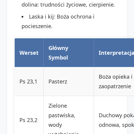
dolina: trudności życiowe, cierpienie.
Laska i kij: Boża ochrona i
pocieszenie.
Główny
Werset
Interpretacj
Symbol
Boża opieka i
Ps 23,1
Pasterz
zaopatrzenie
Zielone
pastwiska,
Duchowy pok
Ps 23,2
wody
odnowa, spok