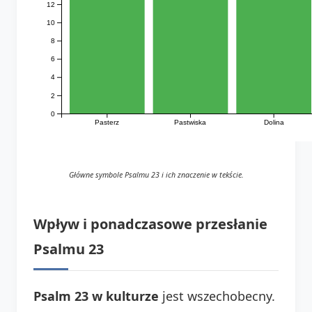
12
10
8
6
4
2
0
Pasterz
Pastwiska
Dolina
Główne symbole Psalmu 23 i ich znaczenie w tekście.
Wpływ i ponadczasowe przesłanie
Psalmu 23
Psalm 23 w kulturze
jest wszechobecny.