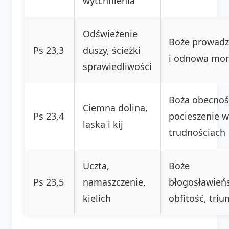
wytchnienia
Odświeżenie
Boże prowadz
Ps 23,3
duszy, ścieżki
i odnowa mor
sprawiedliwości
Boża obecnoś
Ciemna dolina,
Ps 23,4
pocieszenie w
laska i kij
trudnościach
Uczta,
Boże
Ps 23,5
namaszczenie,
błogosławień
kielich
obfitość, triu