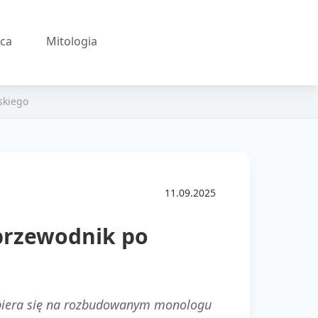
ęca
Mitologia
skiego
11.09.2025
 przewodnik po
ć opiera się na rozbudowanym monologu