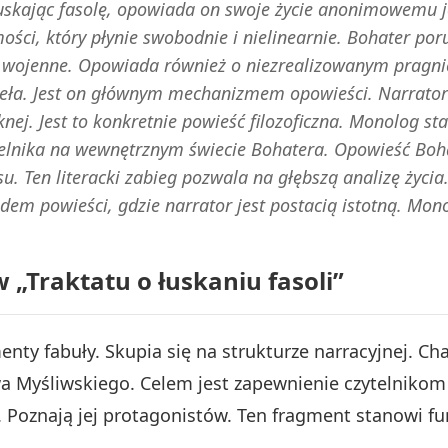
skając fasolę, opowiada on swoje życie anonimowemu j
ści, który płynie swobodnie i nielinearnie. Bohater por
 wojenne. Opowiada również o niezrealizowanym pragni
ła. Jest on głównym mechanizmem opowieści. Narrator je
ęknej. Jest to konkretnie powieść filozoficzna. Monolog s
telnika na wewnętrznym świecie Bohatera. Opowieść Boha
u. Ten literacki zabieg pozwala na głębszą analizę życia.
adem powieści, gdzie narrator jest postacią istotną. Mono
 „Traktatu o łuskaniu fasoli”
nty fabuły. Skupia się na strukturze narracyjnej. Ch
wa Myśliwskiego. Celem jest zapewnienie czytelnik
ce. Poznają jej protagonistów. Ten fragment stanowi
.