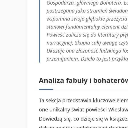
Gospodarza, głównego Bohatera. Łu
postrzegana jako strumień świadomo
wspomina swoje głębokie przeżycia
stanowi fundamentalny element dzie
Powieść zalicza się do literatury pi
narracyjnej. Skupia całą uwagę czy
Ukazuje ona złożoność ludzkiego los
przemijaniem. Dzieło to jest przykł
Analiza fabuły i bohaterów
Ta sekcja przedstawia kluczowe eleme
one unikalny świat powieści Wiesła
Dowiedzą się, co dzieje się w książ
dalsze analizy i refleksje nad dziełem