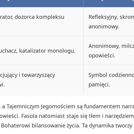
rator, dozorca kompleksu
Refleksyjny, skro
anonimowy.
Anonimowy, milcz
uchacz, katalizator monologu.
opowieści.
cjujący i towarzyszący
Symbol codziennoś
i.
pamięci.
 a Tajemniczym Jegomościem są fundamentem narrac
ieści. Fasola natomiast staje się tłem i narzędziem 
c Bohaterowi bilansowanie życia. Ta dynamika tworzy