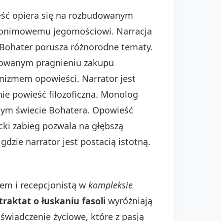
ieść opiera się na rozbudowanym
anonimowemu jegomościowi. Narracja
. Bohater porusza różnorodne tematy.
izowanym pragnieniu zakupu
nizmem opowieści. Narrator jest
tnie powieść filozoficzna. Monolog
znym świecie Bohatera. Opowieść
cki zabieg pozwala na głębszą
gdzie narrator jest postacią istotną.
rem i recepcjonistą w
kompleksie
raktat o łuskaniu fasoli
wyróżniają
świadczenie życiowe, które z pasją