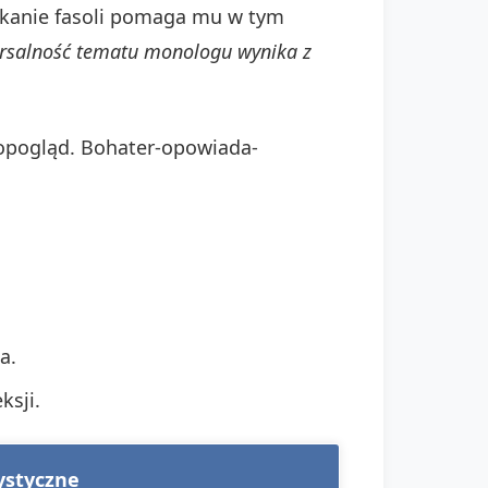
skanie fasoli pomaga mu w tym
rsalność tematu monologu wynika z
topogląd. Bohater-opowiada-
.
a.
ksji.
ystyczne