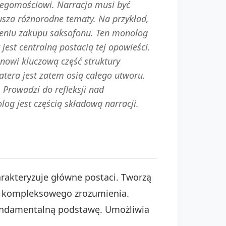
egomościowi. Narracja musi być
usza różnorodne tematy. Na przykład,
eniu zakupu saksofonu. Ten monolog
st centralną postacią tej opowieści.
tanowi kluczową część struktury
tera jest zatem osią całego utworu.
 Prowadzi do refleksji nad
log jest częścią składową narracji.
arakteryzuje główne postaci. Tworzą
om kompleksowego zrozumienia.
 fundamentalną podstawę. Umożliwia