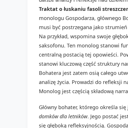
Traktat o łuskaniu fasoli streszcze
monologu Gospodarza, głównego Boh
musi być postrzegana jako strumień 
Na przykład, wspomina swoje głębok
saksofonu. Ten monolog stanowi fun
centralną postacią tej opowieści. Pow
stanowi kluczową część struktury na
Bohatera jest zatem osią całego utwo
analizę życia. Prowadzi do refleksji 
Monolog jest częścią składową narrac
Główny bohater, którego określa się 
domków dla letników
. Jego postać je
się głęboką refleksyjnością. Gospod