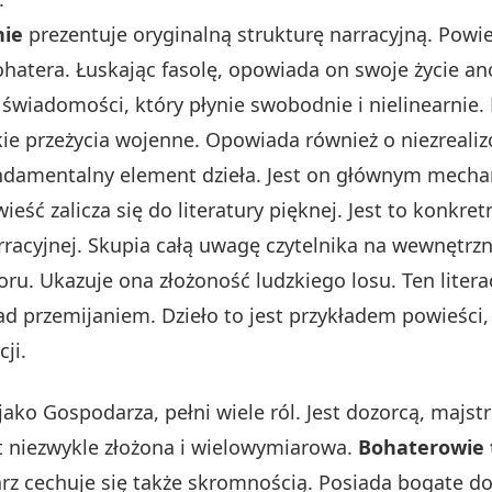
nie
prezentuje oryginalną strukturę narracyjną. Pow
atera. Łuskając fasolę, opowiada on swoje życie 
świadomości, który płynie swobodnie i nielinearnie
ie przeżycia wojenne. Opowiada również o niezreal
damentalny element dzieła. Jest on głównym mecha
ieść zalicza się do literatury pięknej. Jest to konkre
rracyjnej. Skupia całą uwagę czytelnika na wewnętr
ru. Ukazuje ona złożoność ludzkiego losu. Ten litera
nad przemijaniem. Dzieło to jest przykładem powieści, 
ji.
jako Gospodarza, pełni wiele ról. Jest dozorcą, majst
st niezwykle złożona i wielowymiarowa.
Bohaterowie t
arz cechuje się także skromnością. Posiada bogate do