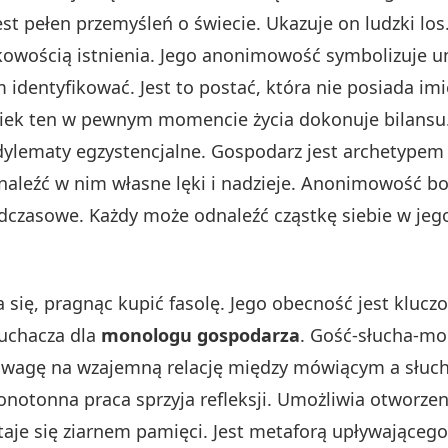
jest pełen przemyśleń o świecie. Ukazuje on ludzki l
kowością istnienia. Jego anonimowość symbolizuje u
m identyfikować. Jest to postać, która nie posiada imi
ek ten w pewnym momencie życia dokonuje bilansu. 
 dylematy egzystencjalne. Gospodarz jest archetype
aleźć w nim własne lęki i nadzieje. Anonimowość bo
adczasowe. Każdy może odnaleźć cząstkę siebie w jego 
ię, pragnąc kupić fasolę. Jego obecność jest kluczow
łuchacza dla
monologu gospodarza
. Gość-słucha-mo
uwagę na wzajemną relację między mówiącym a słucha
onotonna praca sprzyja refleksji. Umożliwia otworz
je się ziarnem pamięci. Jest metaforą upływającego 