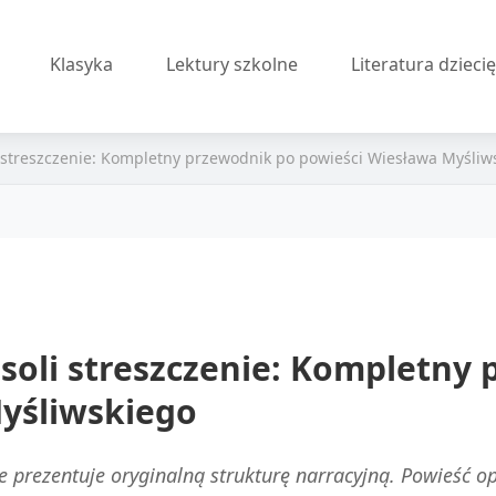
Klasyka
Lektury szkolne
Literatura dzieci
li streszczenie: Kompletny przewodnik po powieści Wiesława Myśliw
asoli streszczenie: Kompletny
yśliwskiego
enie prezentuje oryginalną strukturę narracyjną. Powieś