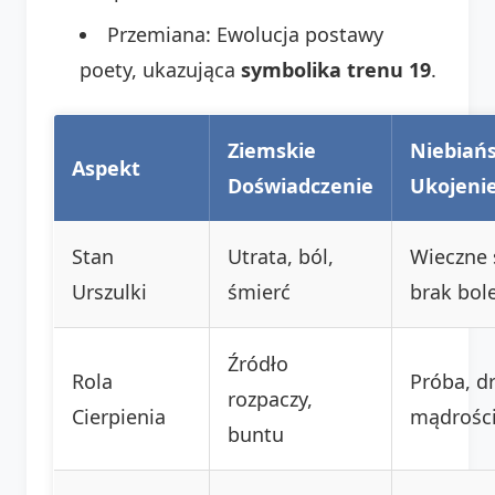
Przemiana: Ewolucja postawy
poety, ukazująca
symbolika trenu 19
.
Ziemskie
Niebiań
Aspekt
Doświadczenie
Ukojeni
Stan
Utrata, ból,
Wieczne 
Urszulki
śmierć
brak bol
Źródło
Rola
Próba, d
rozpaczy,
Cierpienia
mądrośc
buntu