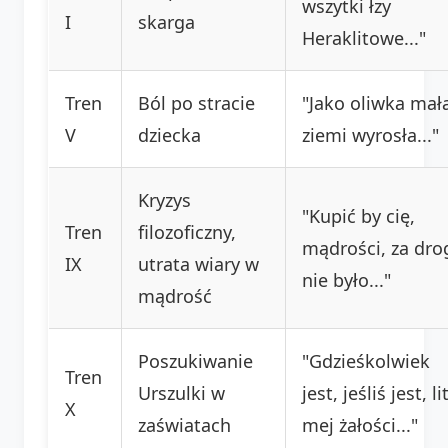
wszytki łzy
I
skarga
Heraklitowe..."
Tren
Ból po stracie
"Jako oliwka mała
V
dziecka
ziemi wyrosła..."
Kryzys
"Kupić by cię,
Tren
filozoficzny,
mądrości, za dro
IX
utrata wiary w
nie było..."
mądrość
Poszukiwanie
"Gdzieśkolwiek
Tren
Urszulki w
jest, jeśliś jest, li
X
zaświatach
mej żałości..."