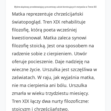
Wykres słupkowy przedstawiający procentowy udział dominujących motywów w Trenie XIX.
Matka reprezentuje chrześcijański
światopogląd. Tren XIX rehabilituje
filozofię, którą poeta wcześniej
kwestionował. Matka zaleca synowi
filozofię stoicką. Jest ona sposobem na
radzenie sobie z cierpieniem. Utwór
oferuje pocieszenie. Daje nadzieję na
wieczne życie. Urszulka jest szczęśliwa w
zaświatach. W raju, jak wyjaśnia matka,
nie ma cierpienia ani bólu. Urszulka
zmarła w wieku trzydziestu miesięcy.
Tren XIX łączy dwa nurty filozoficzne:
stoicyzm i chrześcijaństwo.