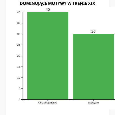
DOMINUJĄCE MOTYWY W TRENIE XIX
40
40
35
30
30
25
20
15
10
5
0
Chrześcijaństwo
Stoicyzm