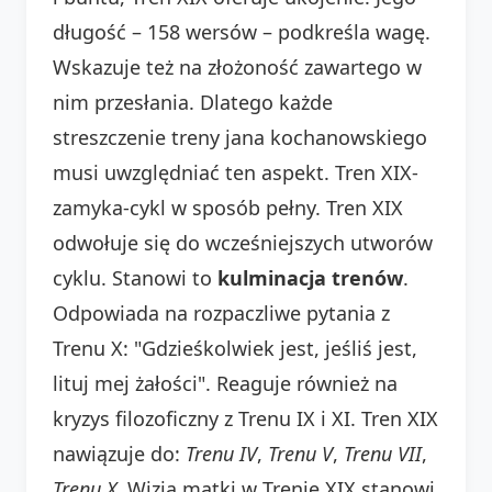
długość – 158 wersów – podkreśla wagę.
Wskazuje też na złożoność zawartego w
nim przesłania. Dlatego każde
streszczenie treny jana kochanowskiego
musi uwzględniać ten aspekt. Tren XIX-
zamyka-cykl w sposób pełny. Tren XIX
odwołuje się do wcześniejszych utworów
cyklu. Stanowi to
kulminacja trenów
.
Odpowiada na rozpaczliwe pytania z
Trenu X: "Gdzieśkolwiek jest, jeśliś jest,
lituj mej żałości". Reaguje również na
kryzys filozoficzny z Trenu IX i XI. Tren XIX
nawiązuje do:
Trenu IV
,
Trenu V
,
Trenu VII
,
Trenu X
. Wizja matki w Trenie XIX stanowi