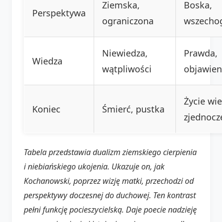
Ziemska,
Boska,
Perspektywa
ograniczona
wszechog
Niewiedza,
Prawda,
Wiedza
wątpliwości
objawien
Życie wi
Koniec
Śmierć, pustka
zjednocz
Tabela przedstawia dualizm ziemskiego cierpienia
i niebiańskiego ukojenia. Ukazuje on, jak
Kochanowski, poprzez wizję matki, przechodzi od
perspektywy doczesnej do duchowej. Ten kontrast
pełni funkcję pocieszycielską. Daje poecie nadzieję