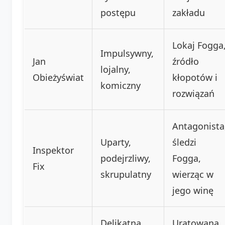
postępu
zakładu
Lokaj Fogga
Impulsywny,
Jan
źródło
lojalny,
Obieżyświat
kłopotów i
komiczny
rozwiązań
Antagonista
Uparty,
śledzi
Inspektor
podejrzliwy,
Fogga,
Fix
skrupulatny
wierząc w
jego winę
Delikatna,
Uratowana