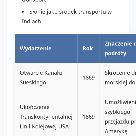
Słonie jako środek transportu w
Indiach.
Znaczenie 
Wydarzenie
Rok
podróży
Otwarcie Kanału
Skrócenie d
1869
Sueskiego
morskiej do 
Umożliwien
Ukończenie
szybkiego
Transkontynentalnej
1869
przejazdu p
Linii Kolejowej USA
Amerykę