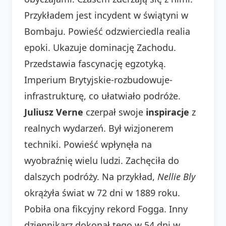
Przykładem jest incydent w świątyni w
Bombaju. Powieść odzwierciedla realia
epoki. Ukazuje dominację Zachodu.
Przedstawia fascynację egzotyką.
Imperium Brytyjskie-rozbudowuje-
infrastrukturę, co ułatwiało podróże.
Juliusz Verne
czerpał swoje
inspiracje
z
realnych wydarzeń. Był wizjonerem
techniki. Powieść wpłynęła na
wyobraźnię wielu ludzi. Zachęciła do
dalszych podróży. Na przykład,
Nellie Bly
okrążyła świat w 72 dni w 1889 roku.
Pobiła ona fikcyjny rekord Fogga. Inny
dziennikarz dokonał tego w 54 dni w