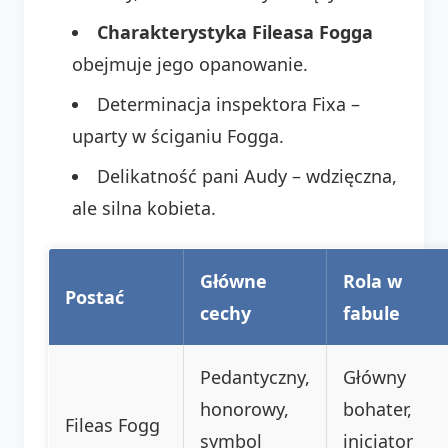
Charakterystyka Fileasa Fogga
obejmuje jego opanowanie.
Determinacja inspektora Fixa –
uparty w ściganiu Fogga.
Delikatność pani Audy – wdzięczna,
ale silna kobieta.
Główne
Rola w
Postać
cechy
fabule
Pedantyczny,
Główny
honorowy,
bohater,
Fileas Fogg
symbol
inicjator