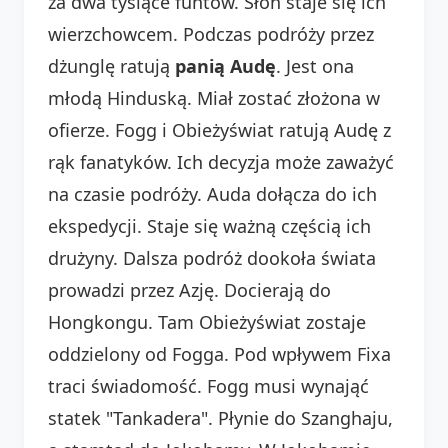
za dwa tysiące funtów. Słoń staje się ich
wierzchowcem. Podczas podróży przez
dżunglę ratują
panią Audę
. Jest ona
młodą Hinduską. Miał zostać złożona w
ofierze. Fogg i Obieżyświat ratują Audę z
rąk fanatyków. Ich decyzja może zaważyć
na czasie podróży. Auda dołącza do ich
ekspedycji. Staje się ważną częścią ich
drużyny. Dalsza podróż dookoła świata
prowadzi przez Azję. Docierają do
Hongkongu. Tam Obieżyświat zostaje
oddzielony od Fogga. Pod wpływem Fixa
traci świadomość. Fogg musi wynająć
statek "Tankadera". Płynie do Szanghaju,