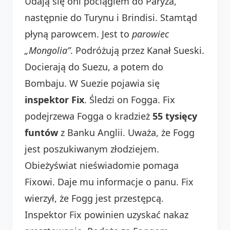
Udają się oni pociągiem do Paryża,
następnie do Turynu i Brindisi. Stamtąd
płyną parowcem. Jest to
parowiec
„Mongolia”
. Podróżują przez Kanał Sueski.
Docierają do Suezu, a potem do
Bombaju. W Suezie pojawia się
inspektor Fix
. Śledzi on Fogga. Fix
podejrzewa Fogga o kradzież
55 tysięcy
funtów
z Banku Anglii. Uważa, że Fogg
jest poszukiwanym złodziejem.
Obieżyświat nieświadomie pomaga
Fixowi. Daje mu informacje o panu. Fix
wierzył, że Fogg jest przestępcą.
Inspektor Fix powinien uzyskać nakaz