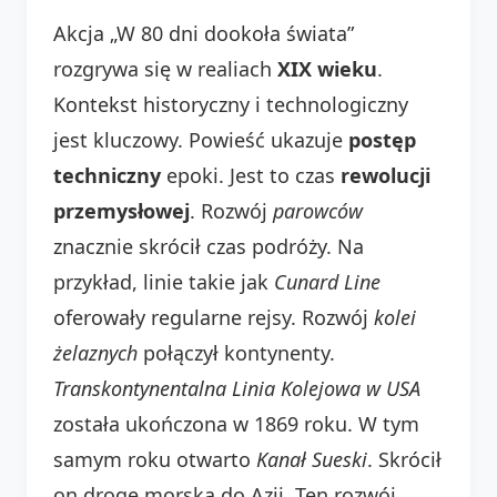
Akcja „W 80 dni dookoła świata”
rozgrywa się w realiach
XIX wieku
.
Kontekst historyczny i technologiczny
jest kluczowy. Powieść ukazuje
postęp
techniczny
epoki. Jest to czas
rewolucji
przemysłowej
. Rozwój
parowców
znacznie skrócił czas podróży. Na
przykład, linie takie jak
Cunard Line
oferowały regularne rejsy. Rozwój
kolei
żelaznych
połączył kontynenty.
Transkontynentalna Linia Kolejowa w USA
została ukończona w 1869 roku. W tym
samym roku otwarto
Kanał Sueski
. Skrócił
on drogę morską do Azji. Ten rozwój