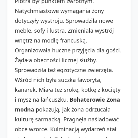
Piotra był punktem zwrotnym.
Natychmiastowe wymagania żony
dotyczyły wystroju. Sprowadziła nowe
meble, sofy i lustra. Zmieniała wystrój
wnętrz na modłę francuską.
Organizowała huczne przyjęcia dla gości.
Żądała obecności licznej służby.
Sprowadziła też egzotyczne zwierzęta.
Wśród nich była suczka faworyta,
kanarek. Miała też srokę, kotkę z kocięty
i mysz na łańcuszku.
Bohaterowie Żona
modna
pokazują, jak żona odrzucała
kulturę sarmacką. Pragnęła naśladować
obce wzorce. Kulminacją wydarzeń stał