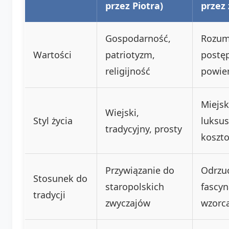
przez Piotra)
przez
Gospodarność,
Rozum
Wartości
patriotyzm,
postęp
religijność
powie
Miejsk
Wiejski,
Styl życia
luksu
tradycyjny, prosty
koszt
Przywiązanie do
Odrzu
Stosunek do
staropolskich
fascyn
tradycji
zwyczajów
wzorc