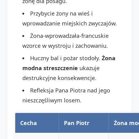
żonę dla posagu.
Przybycie żony na wieś i
wprowadzanie miejskich zwyczajów.
Żona-wprowadzała-francuskie
wzorce w wystroju i zachowaniu.
Huczny bal i pożar stodoły.
Żona
modna streszczenie
ukazuje
destrukcyjne konsekwencje.
Refleksja Pana Piotra nad jego
nieszczęśliwym losem.
Cecha
Pan Piotr
Żona mo