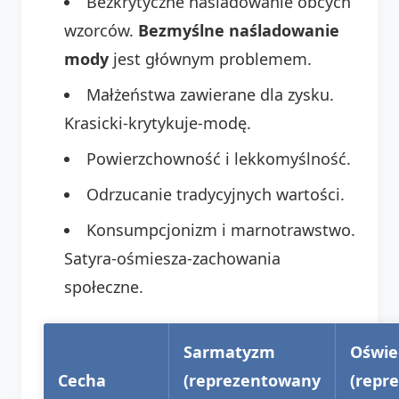
Bezkrytyczne naśladowanie obcych
wzorców.
Bezmyślne naśladowanie
mody
jest głównym problemem.
Małżeństwa zawierane dla zysku.
Krasicki-krytykuje-modę.
Powierzchowność i lekkomyślność.
Odrzucanie tradycyjnych wartości.
Konsumpcjonizm i marnotrawstwo.
Satyra-ośmiesza-zachowania
społeczne.
Sarmatyzm
Oświe
Cecha
(reprezentowany
(repr