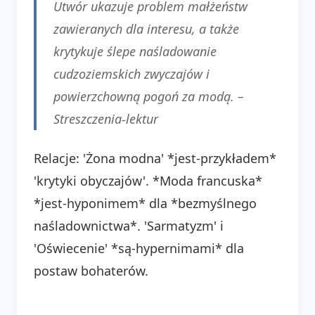
Utwór ukazuje problem małżeństw
zawieranych dla interesu, a także
krytykuje ślepe naśladowanie
cudzoziemskich zwyczajów i
powierzchowną pogoń za modą. –
Streszczenia-lektur
Relacje: 'Żona modna' *jest-przykładem*
'krytyki obyczajów'. *Moda francuska*
*jest-hyponimem* dla *bezmyślnego
naśladownictwa*. 'Sarmatyzm' i
'Oświecenie' *są-hypernimami* dla
postaw bohaterów.