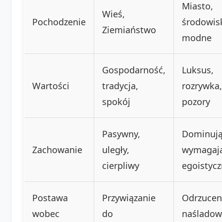
Miasto,
Wieś,
Pochodzenie
środowis
Ziemiaństwo
modne
Gospodarność,
Luksus,
Wartości
tradycja,
rozrywka,
spokój
pozory
Pasywny,
Dominują
Zachowanie
uległy,
wymagają
cierpliwy
egoistycz
Postawa
Przywiązanie
Odrzucen
wobec
do
naśladow