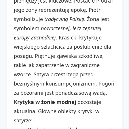
pieniędzy jest kluczowe. Postacie Piotra i
jego żony reprezentują epokę. Piotr
symbolizuje
tradycyjną Polskę
. Żona jest
symbolem
nowoczesnej, lecz zepsutej
Europy Zachodniej
. Krasicki krytykuje
wiejskiego szlachcica za poślubienie dla
posagu. Piętnuje zjawiska szkodliwe,
takie jak zapatrzenie w zagraniczne
wzorce. Satyra przestrzega przed
bezmyślnym konsumpcjonizmem. Pogoń
za pozorami jest ponadczasową wadą.
Krytyka w żonie modnej
pozostaje
aktualna. Główne obiekty krytyki w
satyrze: