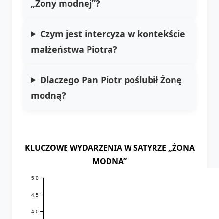
„Żony modnej”?
Czym jest intercyza w kontekście
małżeństwa Piotra?
Dlaczego Pan Piotr poślubił Żonę
modną?
KLUCZOWE WYDARZENIA W SATYRZE „ŻONA
MODNA”
5.0
4.5
4.0